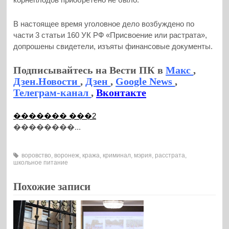
В настоящее время уголовное дело возбуждено по
части 3 статьи 160 УК РФ «Присвоение или растрата»,
допрошены свидетели, изъяты финансовые документы.
Подписывайтесь на Вести ПК в
Макс
,
Дзен.Новости
,
Дзен
,
Google News
,
Телеграм-канал
,
Вконтакте
������� ���2
��������...
воровство
,
воронеж
,
кража
,
криминал
,
мэрия
,
расстрата
,
школьное питание
Похожие записи