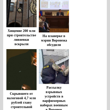
Хищение 200 млн
при строительстве
На планерке в
ливневки
мэрии Воронежа
вскрыли
обсудили
воронежские
организацию
прокуроры
спортивных
мероприятий и
результаты
работы
предприятия
«Воронежтеплосеть»
Рассылку
взрывных
Скрывшего от
устройств в
налоговой 4,7 млн
парфюмерных
рублей главу
наборах военным
строительной
в Воронеж