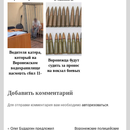
фирмы будут
пресекла ФСБ
судить в Воронеже
Водителя катера,
который на
Воронежца будут
Воронежском
судить за пронос
водохранилище
на вокзал боевых
насмерть сбил 11-
патронов
летнего мальчика,
взяли под стражу
Добавить комментарий
Для отправки комментария вам необходимо
авторизоваться
.
«
Олег Бударгин предложил
Воронежские полицейские