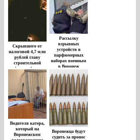
Рассылку
взрывных
Скрывшего от
устройств в
налоговой 4,7 млн
парфюмерных
рублей главу
наборах военным
строительной
в Воронеж
фирмы будут
пресекла ФСБ
судить в Воронеже
Водителя катера,
который на
Воронежца будут
Воронежском
судить за пронос