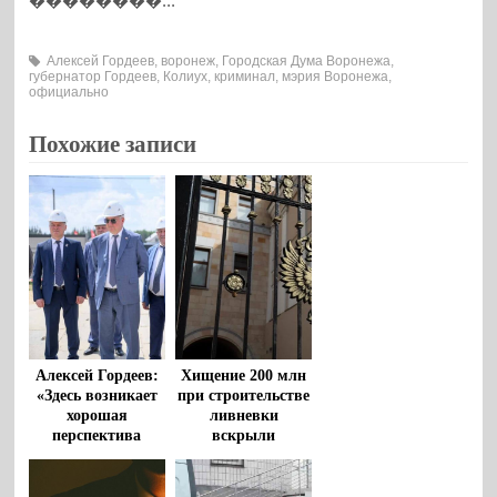
��������...
Алексей Гордеев
,
воронеж
,
Городская Дума Воронежа
,
губернатор Гордеев
,
Колиух
,
криминал
,
мэрия Воронежа
,
официально
Похожие записи
Алексей Гордеев:
Хищение 200 млн
«Здесь возникает
при строительстве
хорошая
ливневки
перспектива
вскрыли
развития в целом
воронежские
страны, сельских
прокуроры
территорий»