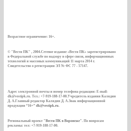
Возрастное ограничение:
16+
.
© "Вести ПК" , 2004.Сетевое издание «Вести ПК» зарегистрировано
в Федеральной службе по надзору в сфере связи, информационных
технологий и массовых коммуникаций 11 марта 2014 г.
Свидетельство о регистрации ЭЛ № ФС 77 - 57147.
Адрес электронной почты и номер телефона редакции: E-mail:
dk@vestipk.ru. Тел.: +7-919-188-17-00.Учредитель издания Калядин
Д. А.Главный редактор Калядин Д. А.Знак информационной
продукции “16+”
dk@vestipk.ru
.
Региональный проект
"Вести ПК в Воронеже"
. По вопросам
рекламы: тел: +7-919-188-17-00.