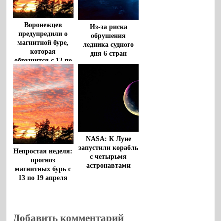
Воронежцев
Из-за риска
предупредили о
обрушения
магнитной буре,
ледника судного
которая
дня 6 стран
обрушится с 12 по
находятся под
13 июня
угрозой
затопления
NASA: К Луне
запустили корабль
Непростая неделя:
с четырьмя
прогноз
астронавтами
магнитных бурь с
13 по 19 апреля
Добавить комментарий