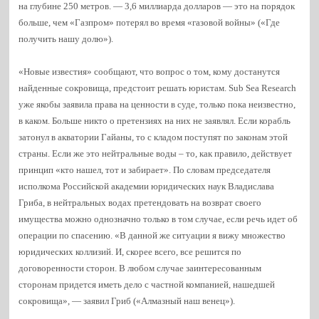
на глубине 250 метров. — 3,6 миллиарда долларов — это на порядок
больше, чем «Газпром» потерял во время «газовой войны» («Где
получить нашу долю»).
«Новые известия» сообщают, что вопрос о том, кому достанутся
найденные сокровища, предстоит решать юристам. Sub Sea Research
уже якобы заявила права на ценности в суде, только пока неизвестно,
в каком. Больше никто о претензиях на них не заявлял. Если корабль
затонул в акватории Гайаны, то с кладом поступят по законам этой
страны. Если же это нейтральные воды – то, как правило, действует
принцип «кто нашел, тот и забирает». По словам председателя
исполкома Российской академии юридических наук Владислава
Гриба, в нейтральных водах претендовать на возврат своего
имущества можно однозначно только в том случае, если речь идет об
операции по спасению. «В данной же ситуации я вижу множество
юридических коллизий. И, скорее всего, все решится по
договоренности сторон. В любом случае заинтересованным
сторонам придется иметь дело с частной компанией, нашедшей
сокровища», — заявил Гриб («Алмазный наш венец»).