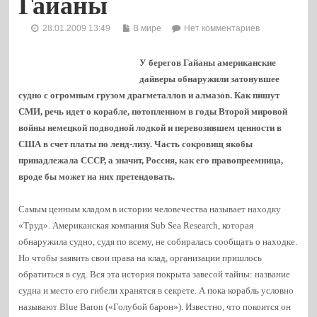
Гайаны
28.01.2009 13:49
В мире
Нет комментариев
У берегов Гайаны американские
дайверы обнаружили затонувшее
судно с огромным грузом драгметаллов и алмазов. Как пишут
СМИ, речь идет о корабле, потопленном в годы Второй мировой
войны немецкой подводной лодкой и перевозившем ценности в
США в счет платы по ленд-лизу. Часть сокровищ якобы
принадлежала СССР, а значит, Россия, как его правопреемница,
вроде бы может на них претендовать.
Самым ценным кладом в истории человечества называет находку
«Труд». Американская компания Sub Sea Research, которая
обнаружила судно
, судя по всему, не собиралась сообщать о находке.
Но чтобы заявить свои права на клад, организации пришлось
обратиться в суд. Вся эта история покрыта завесой тайны: название
судна и место его гибели хранятся в секрете. А пока корабль условно
называют Blue Baron («Голубой барон»). Известно, что покоится он