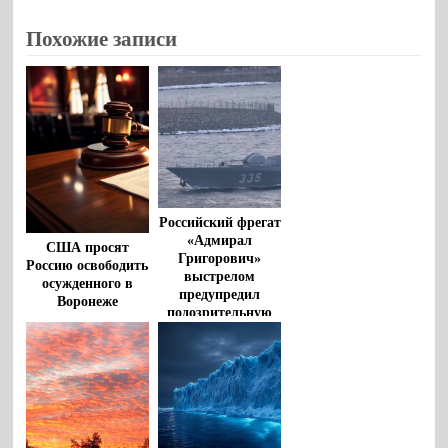
Похожие записи
Российский фрегат
«Адмирал
США просят
Григорович»
Россию освободить
выстрелом
осужденного в
предупредил
Воронеже
подозрительную
американца
яхту в Ла-Манше
Роберта Гилмана