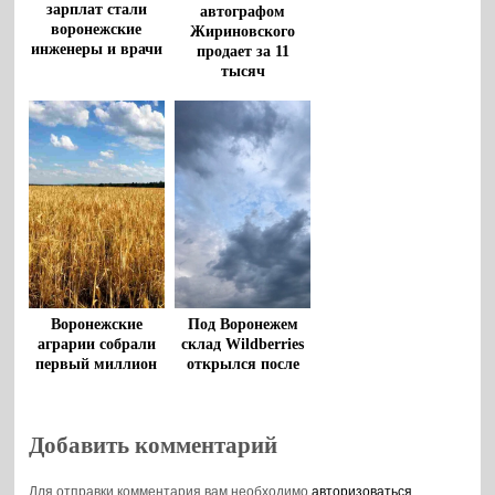
зарплат стали
автографом
воронежские
Жириновского
инженеры и врачи
продает за 11
тысяч
Воронежские
Под Воронежем
аграрии собрали
склад Wildberries
первый миллион
открылся после
тонн зерновых
атаки ВСУ
нового урожая
Добавить комментарий
Для отправки комментария вам необходимо
авторизоваться
.