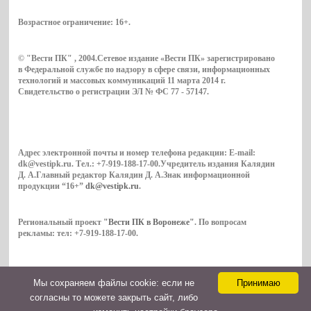
Возрастное ограничение:
16+
.
© "Вести ПК" , 2004.Сетевое издание «Вести ПК» зарегистрировано
в Федеральной службе по надзору в сфере связи, информационных
технологий и массовых коммуникаций 11 марта 2014 г.
Свидетельство о регистрации ЭЛ № ФС 77 - 57147.
Адрес электронной почты и номер телефона редакции: E-mail:
dk@vestipk.ru. Тел.: +7-919-188-17-00.Учредитель издания Калядин
Д. А.Главный редактор Калядин Д. А.Знак информационной
продукции “16+”
dk@vestipk.ru
.
Региональный проект
"Вести ПК в Воронеже"
. По вопросам
рекламы: тел: +7-919-188-17-00.
Мы cохраняем файлы cookie: если не
Принимаю
Copyright © 2026. ВестиПК в Воронеже
согласны то можете закрыть сайт, либо
Контакты