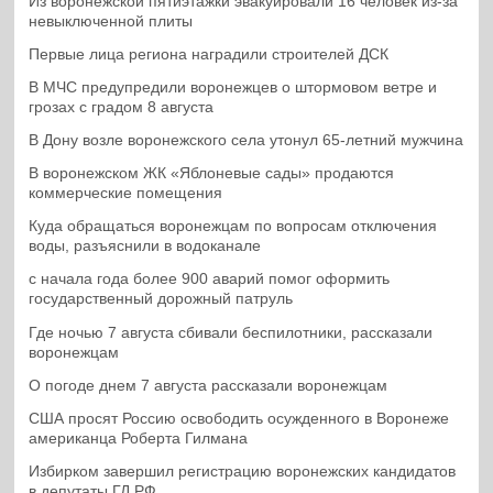
Из воронежской пятиэтажки эвакуировали 16 человек из-за
невыключенной плиты
Первые лица региона наградили строителей ДСК
В МЧС предупредили воронежцев о штормовом ветре и
грозах с градом 8 августа
В Дону возле воронежского села утонул 65-летний мужчина
В воронежском ЖК «Яблоневые сады» продаются
коммерческие помещения
Куда обращаться воронежцам по вопросам отключения
воды, разъяснили в водоканале
с начала года более 900 аварий помог оформить
государственный дорожный патруль
Где ночью 7 августа сбивали беспилотники, рассказали
воронежцам
О погоде днем 7 августа рассказали воронежцам
США просят Россию освободить осужденного в Воронеже
американца Роберта Гилмана
Избирком завершил регистрацию воронежских кандидатов
в депутаты ГД РФ