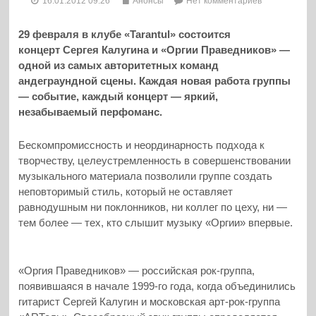
16.01.2012 09:26
Анонсы
Нет комментариев
29 февраля в клубе «Tarantul» состоится
концерт Сергея Калугина и «Оргии Праведников» —
одной из самых авторитетных команд
андеграундной сцены. Каждая новая работа группы
— событие, каждый концерт — яркий,
незабываемый перфоманс.
Бескомпромиссность и неординарность подхода к
творчеству, целеустремленность в совершенствовании
музыкального материала позволили группе создать
неповторимый стиль, который не оставляет
равнодушным ни поклонников, ни коллег по цеху, ни —
тем более — тех, кто слышит музыку «Оргии» впервые.
«Оргия Праведников» — российская рок-группа,
появившаяся в начале 1999-го года, когда объединились
гитарист Сергей Калугин и московская арт-рок-группа