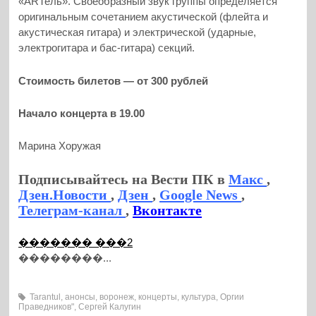
«ARТель». Своеобразный звук группы определяется
оригинальным сочетанием акустической (флейта и
акустическая гитара) и электрической (ударные,
электрогитара и бас-гитара) секций.
Стоимость билетов — от 300 рублей
Начало концерта в 19.00
Марина Хоружая
Подписывайтесь на Вести ПК в
Макс
,
Дзен.Новости
,
Дзен
,
Google News
,
Телеграм-канал
,
Вконтакте
������� ���2
��������...
Tarantul
,
анонсы
,
воронеж
,
концерты
,
культура
,
Оргии
Праведников"
,
Сергей Калугин