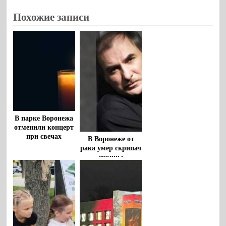
Похожие записи
В парке Воронежа
отменили концерт
при свечах
В Воронеже от
рака умер скрипач
группы
«‎Крематорий»‎