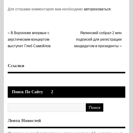
организованная
Для отправки комментария вам необходимо
авторизоваться
.
управой района
«
В Воронеже впервые с
Явлинский собрал 2 млн
акустическим концертом
подписей для регистрации
выступит Глеб Самойлов
кандидатом в президенты
»
Ссылки
Поиск По Сайту
2
Лента Новостей