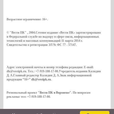
Возрастное ограничение:
16+
.
© "Вести ПК" , 2004.Сетевое издание «Вести ПК» зарегистрировано
в Федеральной службе по надзору в сфере связи, информационных
технологий и массовых коммуникаций 11 марта 2014 г.
Свидетельство о регистрации ЭЛ № ФС 77 - 57147.
Адрес электронной почты и номер телефона редакции: E-mail:
dk@vestipk.ru. Тел.: +7-919-188-17-00.Учредитель издания Калядин
Д. А.Главный редактор Калядин Д. А.Знак информационной
продукции “16+”
dk@vestipk.ru
.
Региональный проект
"Вести ПК в Воронеже"
. По вопросам
рекламы: тел: +7-919-188-17-00.