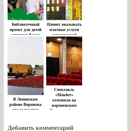
Библиотечный
Начнет оказывать
проект для детей
платные услуги
начнется 8 мая
воронежский
в воронежском
Музей-диорама
парке «Орленок»
Спектакль
«Макбет»
В Ленинском
отменили на
районе Воронежа
воронежском
продолжается
Платоновфесте
традиционная
неделя
исторической
Добавить комментарий
памяти,