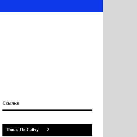
Ссылки
Поиск По Сайту
2