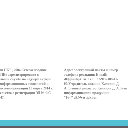
ти ПК" , 2004.Сетевое издание
Адрес электронной почты и номер
 ПК» зарегистрировано в
телефона редакции: E-mail:
льной службе по надзору в сфере
dk@vestipk.ru. Тел.: +7-919-188-17-
 информационных технологий и
00.Учредитель издания Калядин Д.
ых коммуникаций 11 марта 2014 г.
А.Главный редактор Калядин Д. А.Знак
ельство о регистрации ЭЛ № ФС
информационной продукции
147.
“16+”
dk@vestipk.ru
.