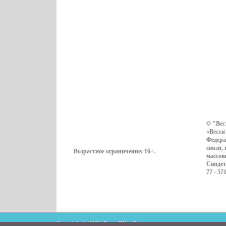
© "Вес
«Вести
Федера
связи,
Возрастное ограничение:
16+
.
массов
Свидет
77 - 57
Copyright © 2026. ВестиПК в Воронеже