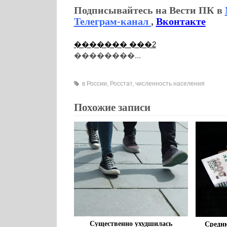
Подписывайтесь на Вести ПК в
Телеграм-канал
,
Вконтакте
������� ���2
��������...
в России
,
Росстат
,
численность населения
Похожие записи
Существенно ухудшилась
Средню