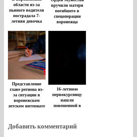
области из-за
вручили матери
пьяного водителя
погибшего в
пострадала 7-
спецоперации
летняя девочка
воронежца
Представление
16-летнюю
главе региона из-
первокурсницу
за ситуации в
нашли
воронежском
повешенной в
детском интернате
Воронежской
вынес прокурор
области
Добавить комментарий