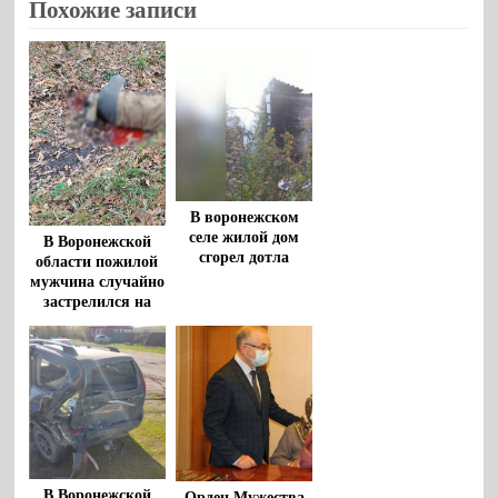
Похожие записи
В воронежском
селе жилой дом
В Воронежской
сгорел дотла
области пожилой
мужчина случайно
застрелился на
охоте
В Воронежской
Орден Мужества