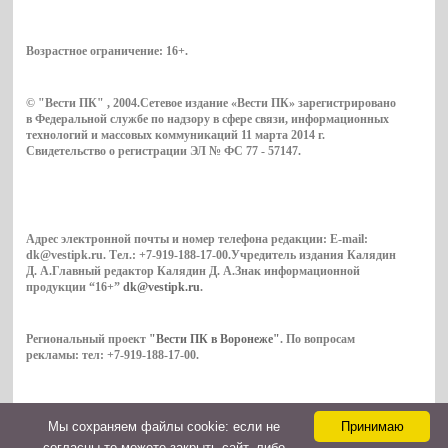
Возрастное ограничение:
16+
.
© "Вести ПК" , 2004.Сетевое издание «Вести ПК» зарегистрировано
в Федеральной службе по надзору в сфере связи, информационных
технологий и массовых коммуникаций 11 марта 2014 г.
Свидетельство о регистрации ЭЛ № ФС 77 - 57147.
Адрес электронной почты и номер телефона редакции: E-mail:
dk@vestipk.ru. Тел.: +7-919-188-17-00.Учредитель издания Калядин
Д. А.Главный редактор Калядин Д. А.Знак информационной
продукции “16+”
dk@vestipk.ru
.
Региональный проект
"Вести ПК в Воронеже"
. По вопросам
рекламы: тел: +7-919-188-17-00.
Мы cохраняем файлы cookie: если не
Принимаю
Copyright © 2026. ВестиПК в Воронеже
согласны то можете закрыть сайт, либо