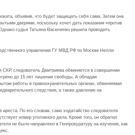
оката, объявив, что будет защищать себя сама. Затем она
рытыми дверями, поскольку хочет дать показания «против
Однако судья Татьяна Васюченко решила проводить
едственного управления ГУ МВД РФ по Москве Нелли
я СКР, следователь Дмитриева обвиняется в совершении
отрено до 15 лет лишения свободы. А обладая
пытом работы в правоохранительных органах, обвиняемая
едварительного следствия, а также давление на
в ареста. По его словам, само ходатайство следователя
тствует номер уголовного дела. Кроме того, он обратил
ателя не было направлено в Генпрокуратуру на изучение, как
екс.