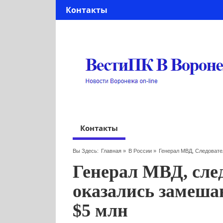
Контакты
Контакты
Вы Здесь:
Главная
»
В России
»
Генерал МВД, Следовате
Генерал МВД, сле
оказались замешан
$5 млн