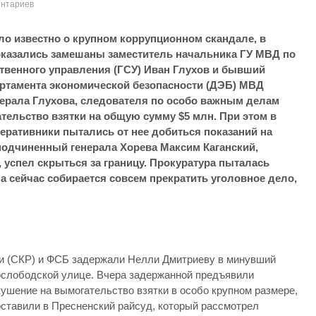
ентариев
ло известно о крупном коррупционном скандале, в
оказались замешаны заместитель начальника ГУ МВД по
твенного управления (ГСУ) Иван Глухов и бывший
ртамента экономической безопасности (ДЭБ) МВД
ерала Глухова, следователя по особо важным делам
тельство взятки на общую сумму $5 млн.
При этом в
перативники пытались от нее добиться показаний на
-подчиненный генерала Хорева Максим Каганский,
 успел скрыться за границу. Прокуратура пыталась
а сейчас собирается совсем прекратить уголовное дело,
ии (СКР) и ФСБ задержали Нелли Дмитриеву в минувший
ослободской улице. Вчера задержанной предъявили
покушение на вымогательство взятки в особо крупном размере,
доставили в Пресненский райсуд, который рассмотрел