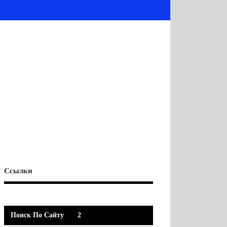
Ссылки
Поиск По Сайту
2