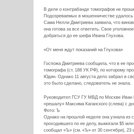
В деле о контрабанде томографов не прош
Подозреваемых в мошенничестве удалось 
Сама Нелли Дмитриева заявила, что виновно
она готова за все ответить. Свое уголов
добраться до ее шефа Ивана Глухова.
«От меня ждут показаний на Глухова»
Госпожа Дмитриева сообщила, что в ее пр
томографа (ст. 188 УК РФ), по которому 
Юдин. Однако 11 августа дело забрал в с
это было сделано, следователь не знала.
Руководител ГСУ ГУ МВД по Москве Иван Г
«решалу» Максима Каганского (слева) с д
Фото: Ъ
Однако на прошлой неделе она узнала из с
проходившего по ее делу, вымогали $5 млн 
сообщал «Ъ» (см. «Ъ» от 30 сентября), 23