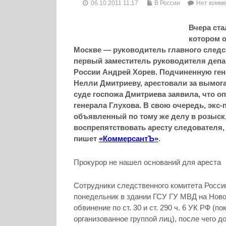
06.10.2011 11:17
В России
Нет комм
Вчера ста
котором 
Москве — руководитель главного следс
первый заместитель руководителя депа
России Андрей Хорев. Подчиненную ген
Нелли Дмитриеву, арестовали за вымога
суде госпожа Дмитриева заявила, что о
генерала Глухова. В свою очередь, экс
объявленный по тому же делу в розыск,
воспрепятствовать аресту следователя, 
пишет
«КоммерсантЪ»
.
Прокурор не нашел оснований для ареста
Сотрудники следственного комитета Росс
понедельник в здании ГСУ ГУ МВД на Нов
обвинение по ст. 30 и ст. 290 ч. 6 УК РФ (
организованное группой лиц), после чего 