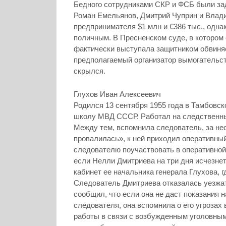
Бедного сотрудниками СКР и ФСБ были з
Роман Емельянов, Дмитрий Чуприн и Влад
предпринимателя $1 млн и €386 тыс., одна
поличным. В Пресненском суде, в котором 
фактически выступала защитником обвиняем
предполагаемый организатор вымогательс
скрылся.
Глухов Иван Алексеевич
Родился 13 сентября 1955 года в Тамбовс
школу МВД СССР. Работал на следственн
Между тем, вспомнила следователь, за нес
провалилась», к ней приходил оперативн
следователю поучаствовать в оперативно
если Нелли Дмитриева на три дня исчезнет 
кабинет ее начальника генерала Глухова, г
Следователь Дмитриева отказалась уезжат
сообщил, что если она не даст показания н
следователя, она вспомнила о его угрозах
работы в связи с возбужденным уголовным 