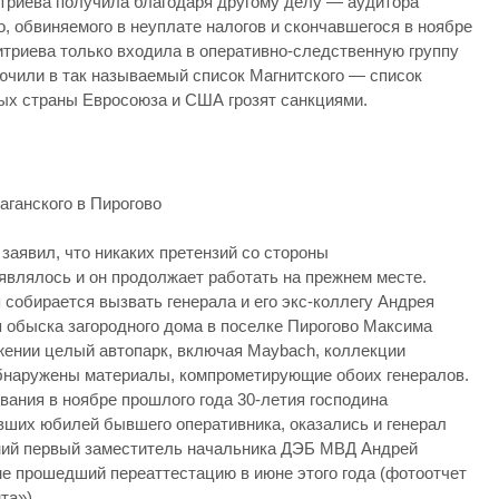
триева получила благодаря другому делу — аудитора
о, обвиняемого в неуплате налогов и скончавшегося в ноябре
итриева только входила в оперативно-следственную группу
лючили в так называемый список Магнитского — список
рых страны Евросоюза и США грозят санкциями.
ганского в Пирогово
аявил, что никаких претензий со стороны
являлось и он продолжает работать на прежнем месте.
собирается вызвать генерала и его экс-коллегу Андрея
мя обыска загородного дома в поселке Пирогово Максима
яжении целый автопарк, включая Maybach, коллекции
обнаружены материалы, компрометирующие обоих генералов.
вания в ноябре прошлого года 30-летия господина
авших юбилей бывшего оперативника, оказались и генерал
шний первый заместитель начальника ДЭБ МВД Андрей
не прошедший переаттестацию в июне этого года (фотоотчет
та»).