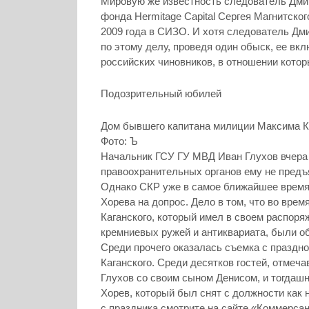
Мировую же известность следователь Дми
фонда Hermitage Capital Сергея Магнитског
2009 года в СИЗО. И хотя следователь Дм
по этому делу, проведя один обыск, ее вк
российских чиновников, в отношении кото
Подозрительный юбилей
Дом бывшего капитана милиции Максима Ка
Фото: Ъ
Начальник ГСУ ГУ МВД Иван Глухов вчера з
правоохранительных органов ему не предъ
Однако СКР уже в самое ближайшее время 
Хорева на допрос. Дело в том, что во вре
Каганского, который имел в своем распор
кремниевых ружей и антиквариата, были 
Среди прочего оказалась съемка с праздно
Каганского. Среди десятков гостей, отмеч
Глухов со своим сыном Денисом, и тогда
Хорев, который был снят с должности как 
с праздника смотрите на сайте «Коммерсан