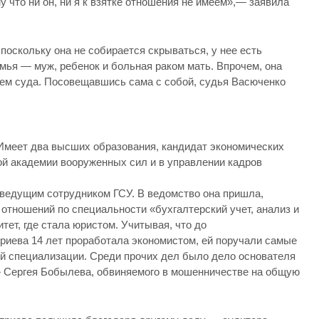
му что ни он, ни я к взятке отношения не имеем»,— заявила
поскольку она не собирается скрываться, у нее есть
мья — муж, ребенок и больная раком мать. Впрочем, она
ем суда. Посовещавшись сама с собой, судья Васюченко
 Имеет два высших образования, кандидат экономических
ной академии вооруженных сил и в управлении кадров
ведущим сотрудником ГСУ. В ведомство она пришла,
отношений по специальности «бухгалтерский учет, анализ и
тет, где стала юристом. Учитывая, что до
риева 14 лет проработала экономистом, ей поручали самые
й специализации. Среди прочих дел было дело основателя
» Сергея Бобылева, обвиняемого в мошенничестве на общую