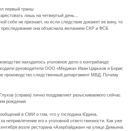
ел первый транш
арестовать лишь на четвертый день…
й себе не признает, но если следствие докажет ее вину, то
ное преследование она объяснила желанием СКР и ФСБ
оизводстве находилось уголовное дело о контрабанде
проходили руководители ООО «Медика» Иван Царьков и Борис
вое производство следственный департамент МВД. Почему
лухов (справа) лично поздравляет разыскиваемого сейчас
нем рождения
ообщений в СМИ о том, что у господина Юдина,
за непривлечение его к уголовной ответственности. Как уже
 сентября возле ресторана «Азербайджан» на улице Демьяна