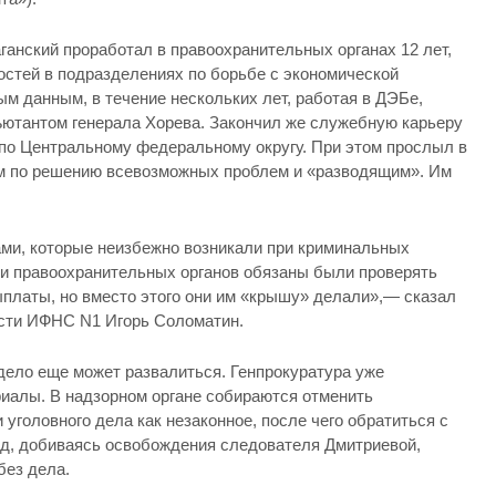
ганский проработал в правоохранительных органах 12 лет,
стей в подразделениях по борьбе с экономической
м данным, в течение нескольких лет, работая в ДЭБе,
ъютантом генерала Хорева. Закончил же служебную карьеру
 по Центральному федеральному округу. При этом прослыл в
м по решению всевозможных проблем и «разводящим». Им
ми, которые неизбежно возникали при криминальных
ки правоохранительных органов обязаны были проверять
ыплаты, но вместо этого они им «крышу» делали»,— сказал
сти ИФНС N1 Игорь Соломатин.
 дело еще может развалиться. Генпрокуратура уже
риалы. В надзорном органе собираются отменить
уголовного дела как незаконное, после чего обратиться с
д, добиваясь освобождения следователя Дмитриевой,
без дела.