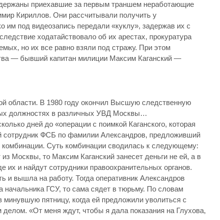
адержаны приехавшие за первым траншем неработающие
имир Кириллов. Они рассчитывали получить у
ко им под видеозапись передали «куклу», задержав их с
следствие ходатайствовало об их арестах, прокуратура
ых, но их все равно взяли под стражу. При этом
тва — бывший капитан милиции Максим Каганский —
кой области. В 1980 году окончил Высшую следственную
ых должностях в различных УВД Москвы…
колько дней до «операции с поимкой Каганского, которая
ый сотрудник ФСБ по фамилии Александров, предложивший
й комбинации. Суть комбинации сводилась к следующему:
из Москвы, то Максим Каганский занесет деньги не ей, а в
де их и найдут сотрудники правоохранительных органов.
ь и вышла на работу. Тогда оперативник Александров
а начальника ГСУ, то сама сядет в тюрьму. По словам
 в минувшую пятницу, когда ей предложили уволиться с
делом. «От меня ждут, чтобы я дала показания на Глухова,