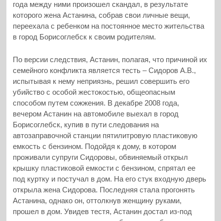
года между ними произошел скандал, в результате
которого жена Астанина, собрав свои личные вещи,
переехала с ребенком на постоянное место жительства
в город Борисоглебск к своим родителям.
По версии следствия, Астанин, полагая, что причиной их
семейного конфликта является тесть – Сидоров А.В.,
испытывая к нему неприязнь, решил совершить его
убийство с особой жестокостью, общеопасным
способом путем сожжения. В декабре 2008 года,
вечером Астанин на автомобиле выехал в город
Борисоглебск, купив в пути следования на
автозаправочной станции пятилитровую пластиковую
емкость с бензином. Подойдя к дому, в котором
проживали супруги Сидоровы, обвиняемый открыл
крышку пластиковой емкости с бензином, спрятал ее
под куртку и постучал в дом. На его стук входную дверь
открыла жена Сидорова. Последняя стала прогонять
Астанина, однако он, оттолкнув женщину руками,
прошел в дом. Увидев тестя, Астанин достал из-под