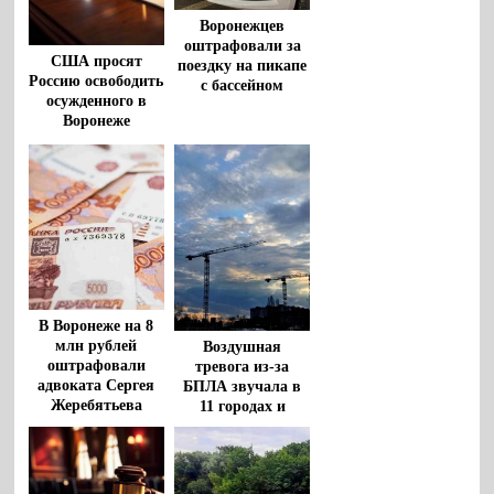
Воронежцев
оштрафовали за
США просят
поездку на пикапе
Россию освободить
с бассейном
осужденного в
Воронеже
американца
Роберта Гилмана
В Воронеже на 8
млн рублей
Воздушная
оштрафовали
тревога из-за
адвоката Сергея
БПЛА звучала в
Жеребятьева
11 городах и
районах
Воронежской
области