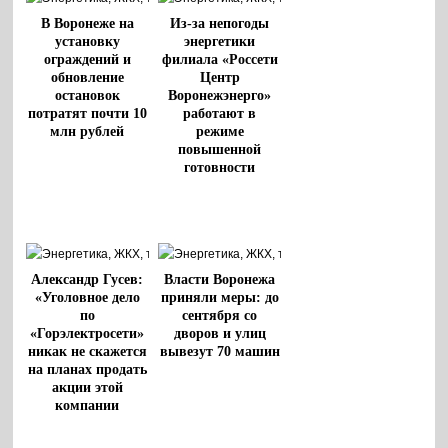
В Воронеже на
Из-за непогоды
установку
энергетики
ограждений и
филиала «Россети
обновление
Центр
остановок
Воронежэнерго»
потратят почти 10
работают в
млн рублей
режиме
повышенной
готовности
Александр Гусев:
Власти Воронежа
«Уголовное дело
приняли меры: до
по
сентября со
«Горэлектросети»
дворов и улиц
никак не скажется
вывезут 70 машин
на планах продать
акции этой
компании