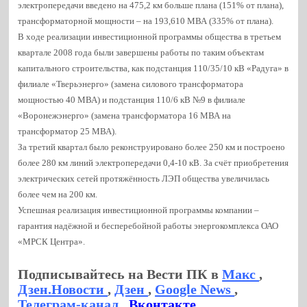
электропередачи введено на 475,2 км больше плана (151% от плана),
трансформаторной мощности – на 193,610 МВА (335% от плана).
В ходе реализации инвестиционной программы общества в третьем
квартале 2008 года были завершены работы по таким объектам
капитального строительства, как подстанция 110/35/10 кВ «Радуга» в
филиале «Тверьэнерго» (замена силового трансформатора
мощностью 40 МВА) и подстанция 110/6 кВ №9 в филиале
«Воронежэнерго» (замена трансформатора 16 МВА на
трансформатор 25 МВА).
За третий квартал было реконструировано более 250 км и построено
более 280 км линий электропередачи 0,4-10 кВ. За счёт приобретения
электрических сетей протяжённость ЛЭП общества увеличилась
более чем на 200 км.
Успешная реализация инвестиционной программы компании –
гарантия надёжной и бесперебойной работы энергокомплекса ОАО
«МРСК Центра».
Подписывайтесь на Вести ПК в
Макс
,
Дзен.Новости
,
Дзен
,
Google News
,
Телеграм-канал
,
Вконтакте