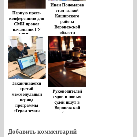
Иван Пономарев
стал главой
Первую пресс-
Каширского
конференцию для
района
СМИ провел
Воронежской
начальник ГУ
области
МВД по
Воронежской
области Максим
Петрушин
Заканчивается
третий
Руководителей
межмодульный
судов и новых
период
судей ищут в
программы
Воронежской
«Герои земли
области
Воронежской»
Добавить комментарий