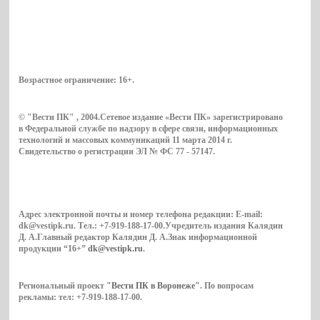
Возрастное ограничение:
16+
.
© "Вести ПК" , 2004.Сетевое издание «Вести ПК» зарегистрировано
в Федеральной службе по надзору в сфере связи, информационных
технологий и массовых коммуникаций 11 марта 2014 г.
Свидетельство о регистрации ЭЛ № ФС 77 - 57147.
Адрес электронной почты и номер телефона редакции: E-mail:
dk@vestipk.ru. Тел.: +7-919-188-17-00.Учредитель издания Калядин
Д. А.Главный редактор Калядин Д. А.Знак информационной
продукции “16+”
dk@vestipk.ru
.
Региональный проект
"Вести ПК в Воронеже"
. По вопросам
рекламы: тел: +7-919-188-17-00.