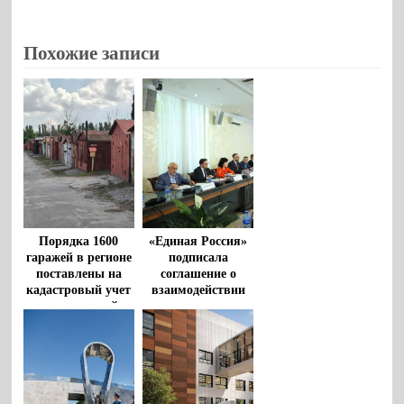
Похожие записи
Порядка 1600
«Единая Россия»
гаражей в регионе
подписала
поставлены на
соглашение о
кадастровый учет
взаимодействии
по «гаражной
между
амнистии» за
Общественной
время реализации
палатой РФ и
закона
политическими
партиями