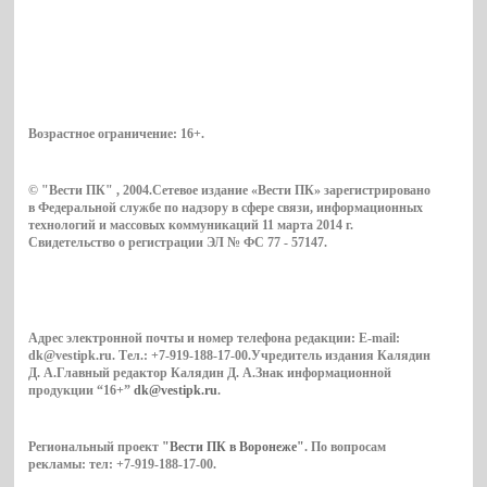
Возрастное ограничение:
16+
.
© "Вести ПК" , 2004.Сетевое издание «Вести ПК» зарегистрировано
в Федеральной службе по надзору в сфере связи, информационных
технологий и массовых коммуникаций 11 марта 2014 г.
Свидетельство о регистрации ЭЛ № ФС 77 - 57147.
Адрес электронной почты и номер телефона редакции: E-mail:
dk@vestipk.ru. Тел.: +7-919-188-17-00.Учредитель издания Калядин
Д. А.Главный редактор Калядин Д. А.Знак информационной
продукции “16+”
dk@vestipk.ru
.
Региональный проект
"Вести ПК в Воронеже"
. По вопросам
рекламы: тел: +7-919-188-17-00.