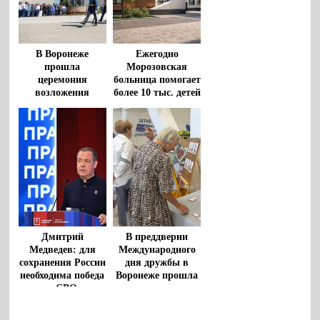
В Воронеже
Ежегодно
прошла
Морозовская
церемония
больница помогает
возложения
более 10 тыс. детей
цветов к
из регионов
монументу
«Воронеж – родина
ВДВ»
Дмитрий
В преддверии
Медведев: для
Международного
сохранения России
дня дружбы в
необходима победа
Воронеже прошла
в СВО
творческая
гостиная