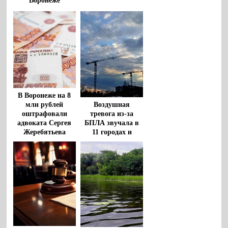
Воронеже
американца
Роберта Гилмана
В Воронеже на 8
млн рублей
Воздушная
оштрафовали
тревога из-за
адвоката Сергея
БПЛА звучала в
Жеребятьева
11 городах и
районах
Воронежской
области