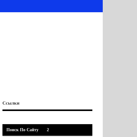
Ссылки
Поиск По Сайту
2