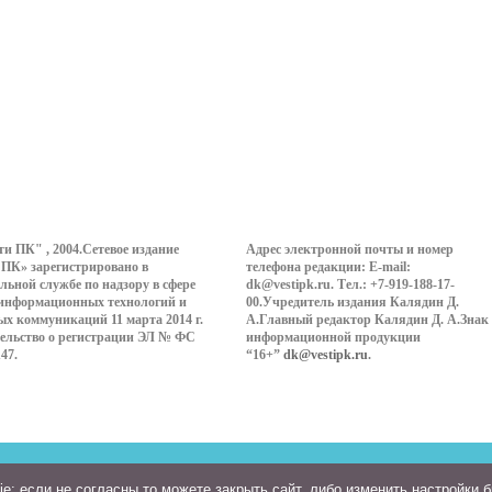
ти ПК" , 2004.Сетевое издание
Адрес электронной почты и номер
 ПК» зарегистрировано в
телефона редакции: E-mail:
льной службе по надзору в сфере
dk@vestipk.ru. Тел.: +7-919-188-17-
 информационных технологий и
00.Учредитель издания Калядин Д.
ых коммуникаций 11 марта 2014 г.
А.Главный редактор Калядин Д. А.Знак
ельство о регистрации ЭЛ № ФС
информационной продукции
147.
“16+”
dk@vestipk.ru
.
: если не согласны то можете закрыть сайт, либо изменить настройки 