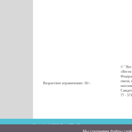
© "Вес
«Вести
Федера
связи,
Возрастное ограничение:
16+
.
массов
Свидет
77 - 57
Copyright © 2026. ВестиПК в Воронеже
Мы cохраняем файлы cookie