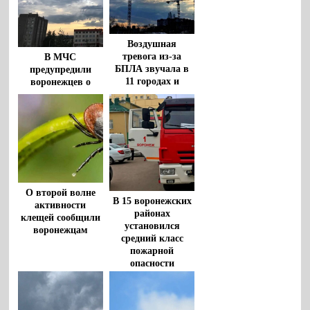
Воздушная
тревога из-за
В МЧС
БПЛА звучала в
предупредили
11 городах и
воронежцев о
районах
штормовом ветре
Воронежской
и грозах с градом
области
8 августа
О второй волне
В 15 воронежских
активности
районах
клещей сообщили
установился
воронежцам
средний класс
пожарной
опасности