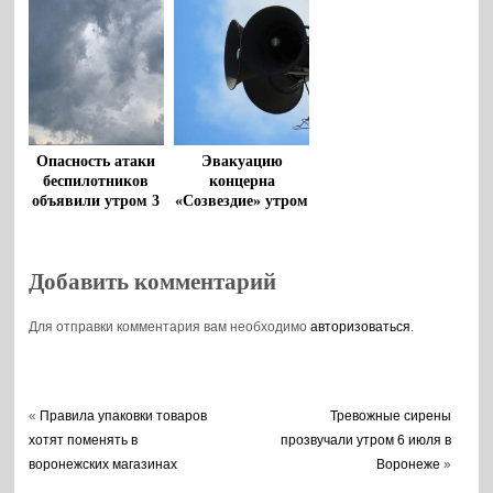
Опасность атаки
Эвакуацию
беспилотников
концерна
объявили утром 3
«Созвездие» утром
августа в
28 июля
Воронежской
опровергли в
области
Воронеже
Добавить комментарий
Для отправки комментария вам необходимо
авторизоваться
.
«
Правила упаковки товаров
Тревожные сирены
хотят поменять в
прозвучали утром 6 июля в
воронежских магазинах
Воронеже
»