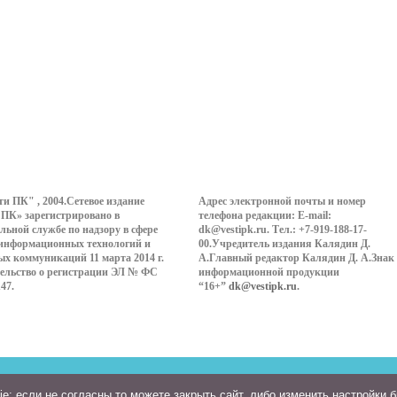
ти ПК" , 2004.Сетевое издание
Адрес электронной почты и номер
 ПК» зарегистрировано в
телефона редакции: E-mail:
льной службе по надзору в сфере
dk@vestipk.ru. Тел.: +7-919-188-17-
 информационных технологий и
00.Учредитель издания Калядин Д.
ых коммуникаций 11 марта 2014 г.
А.Главный редактор Калядин Д. А.Знак
ельство о регистрации ЭЛ № ФС
информационной продукции
147.
“16+”
dk@vestipk.ru
.
: если не согласны то можете закрыть сайт, либо изменить настройки 