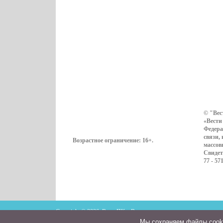
© "Вес
«Вести
Федера
связи,
Возрастное ограничение:
16+
.
массов
Свидет
77 - 57
Copyright © 2026. ВестиПК в Воронеже
Мы cохраняем файлы cookie