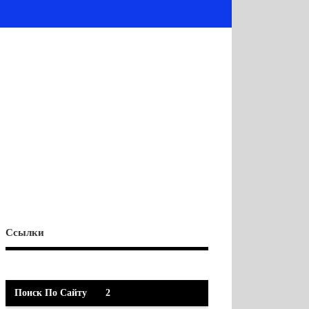
Ссылки
Поиск По Сайту
2