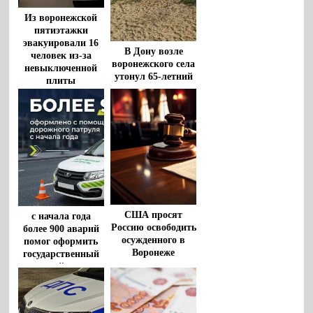
Из воронежской
пятиэтажки
эвакуировали 16
В Дону возле
человек из-за
воронежского села
невыключенной
утонул 65-летний
плиты
мужчина
США просят
с начала года
Россию освободить
более 900 аварий
осужденного в
помог оформить
Воронеже
государственный
американца
дорожный патруль
Роберта Гилмана