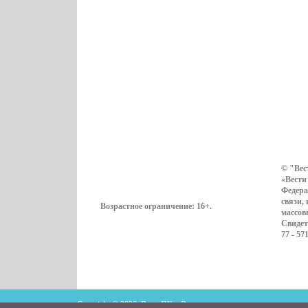
© "Вес
«Вести
Федера
связи,
Возрастное ограничение:
16+
.
массов
Свидет
77 - 57
Copyright © 2026. ВестиПК в Воронеже