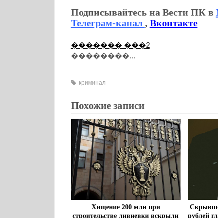
Подписывайтесь на Вести ПК в
Телеграм-канал
,
Вконтакте
������� ���2
��������...
криминал
Похожие записи
Хищение 200 млн при
Скрывшег
строительстве ливневки вскрыли
рублей г