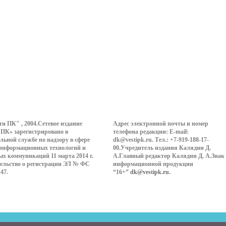
ти ПК" , 2004.Сетевое издание
Адрес электронной почты и номер
 ПК» зарегистрировано в
телефона редакции: E-mail:
льной службе по надзору в сфере
dk@vestipk.ru. Тел.: +7-919-188-17-
 информационных технологий и
00.Учредитель издания Калядин Д.
ых коммуникаций 11 марта 2014 г.
А.Главный редактор Калядин Д. А.Знак
ельство о регистрации ЭЛ № ФС
информационной продукции
147.
“16+”
dk@vestipk.ru
.