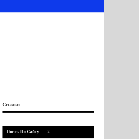
Ссылки
Поиск По Сайту
2