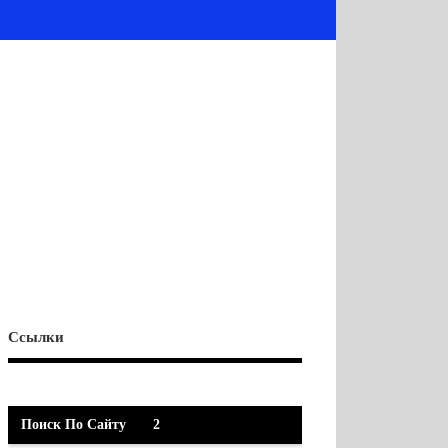
Ссылки
Поиск По Сайту
2