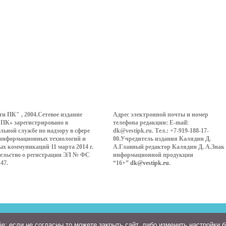
ти ПК" , 2004.Сетевое издание
Адрес электронной почты и номер
 ПК» зарегистрировано в
телефона редакции: E-mail:
льной службе по надзору в сфере
dk@vestipk.ru. Тел.: +7-919-188-17-
 информационных технологий и
00.Учредитель издания Калядин Д.
ых коммуникаций 11 марта 2014 г.
А.Главный редактор Калядин Д. А.Знак
ельство о регистрации ЭЛ № ФС
информационной продукции
147.
“16+”
dk@vestipk.ru
.
: если не согласны то можете закрыть сайт, либо изменить настройки 