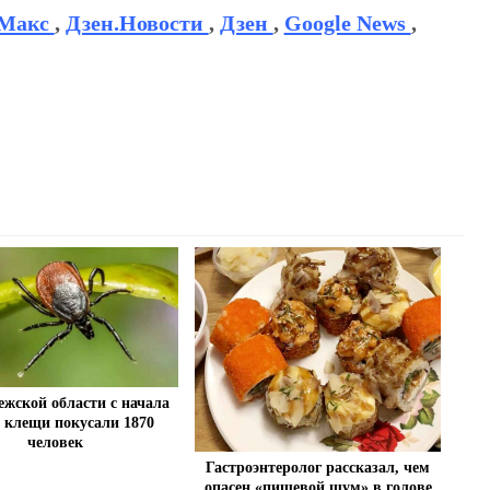
Макс
,
Дзен.Новости
,
Дзен
,
Google News
,
ежской области с начала
а клещи покусали 1870
человек
Гастроэнтеролог рассказал, чем
опасен «пищевой шум» в голове