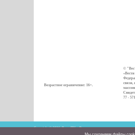
© "Вес
«Вести
Федера
связи,
Возрастное ограничение:
16+
.
массов
Свидет
77 - 57
Copyright © 2026. ВестиПК в Воронеже
Мы cохраняем файлы cookie