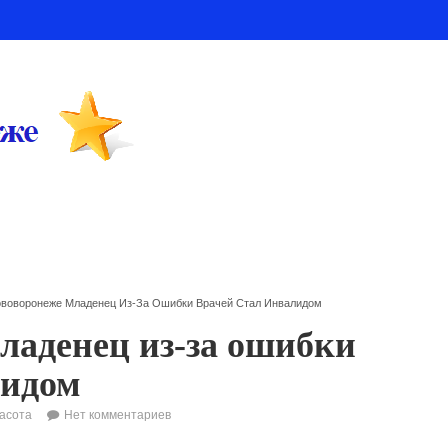
ововоронеже Младенец Из-За Ошибки Врачей Стал Инвалидом
ладенец из-за ошибки
лидом
асота
Нет комментариев