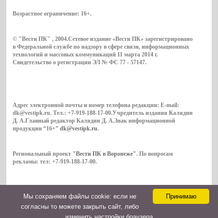
Возрастное ограничение:
16+
.
© "Вести ПК" , 2004.Сетевое издание «Вести ПК» зарегистрировано
в Федеральной службе по надзору в сфере связи, информационных
технологий и массовых коммуникаций 11 марта 2014 г.
Свидетельство о регистрации ЭЛ № ФС 77 - 57147.
Адрес электронной почты и номер телефона редакции: E-mail:
dk@vestipk.ru. Тел.: +7-919-188-17-00.Учредитель издания Калядин
Д. А.Главный редактор Калядин Д. А.Знак информационной
продукции “16+”
dk@vestipk.ru
.
Региональный проект
"Вести ПК в Воронеже"
. По вопросам
рекламы: тел: +7-919-188-17-00.
Мы cохраняем файлы cookie: если не
Принимаю
Copyright © 2026. ВестиПК в Воронеже
согласны то можете закрыть сайт, либо
Контакты
изменить настройки браузера