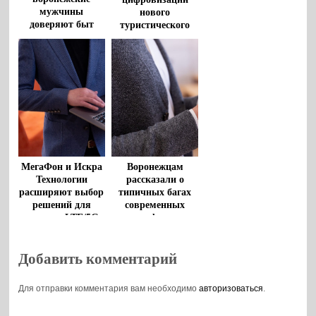
мужчины
нового
доверяют быт
туристического
умным гаджетам
кластера на
Байкале
МегаФон и Искра
Воронежцам
Технологии
рассказали о
расширяют выбор
типичных багах
решений для
современных
частных LTE/5G
телефонов
сетей
Добавить комментарий
Для отправки комментария вам необходимо
авторизоваться
.