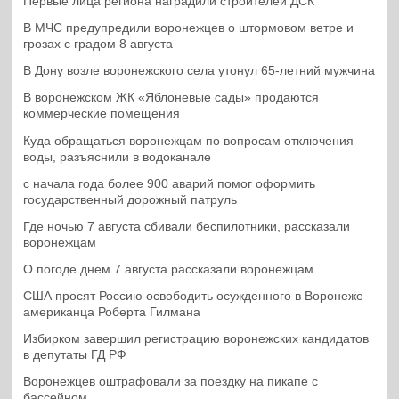
Первые лица региона наградили строителей ДСК
В МЧС предупредили воронежцев о штормовом ветре и
грозах с градом 8 августа
В Дону возле воронежского села утонул 65-летний мужчина
В воронежском ЖК «Яблоневые сады» продаются
коммерческие помещения
Куда обращаться воронежцам по вопросам отключения
воды, разъяснили в водоканале
с начала года более 900 аварий помог оформить
государственный дорожный патруль
Где ночью 7 августа сбивали беспилотники, рассказали
воронежцам
О погоде днем 7 августа рассказали воронежцам
США просят Россию освободить осужденного в Воронеже
американца Роберта Гилмана
Избирком завершил регистрацию воронежских кандидатов
в депутаты ГД РФ
Воронежцев оштрафовали за поездку на пикапе с
бассейном