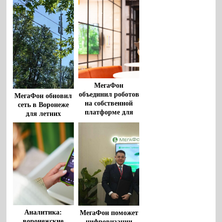
МегаФон
объединил роботов
МегаФон обновил
на собственной
сеть в Воронеже
платформе для
для летних
автоматизации
прогулок и отдыха
рутинных задач
в парках
Аналитика:
МегаФон поможет
воронежские
цифровизации