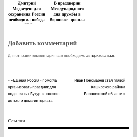
Дмитрий
В преддверии
Медведев: для
Международного
сохранения России
дня дружбы в
необходима победа
Воронеже прошла
в СВО
творческая
гостиная
Добавить комментарий
Для отправки комментария вам необходимо
авторизоваться
.
«
«Единая Россия» помогла
Иван Пономарев стал главой
организовать праздник для
Каширского района
подопечных Бутурлиновского
Воронежской области
»
детского дома-интерната
Ссылки