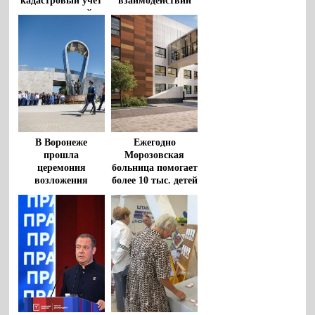
кадастровый учет
взаимодействии
по «гаражной
между
амнистии» за
Общественной
время реализации
палатой РФ и
закона
политическими
партиями
В Воронеже
Ежегодно
прошла
Морозовская
церемония
больница помогает
возложения
более 10 тыс. детей
цветов к
из регионов
монументу
«Воронеж – родина
ВДВ»