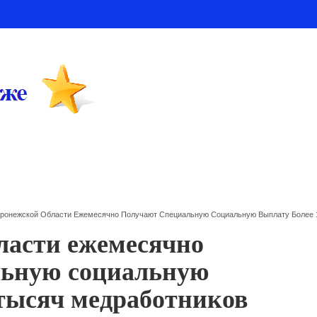
оронежской Области Ежемесячно Получают Специальную Социальную Выплату Более 
ласти ежемесячно
льную социальную
 тысяч медработников