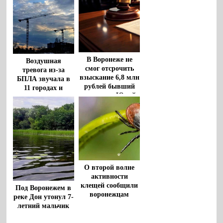
В Воронеже не
Воздушная
смог отсрочить
тревога из-за
взыскание 6,8 млн
БПЛА звучала в
рублей бывший
11 городах и
чиновник Юрий
районах
Бавыкин
Воронежской
области
О второй волне
активности
клещей сообщили
Под Воронежем в
воронежцам
реке Дон утонул 7-
летний мальчик