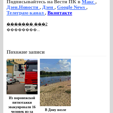
Подписывайтесь на Вести ПК в
Макс
,
Дзен.Новости
,
Дзен
,
Google News
,
Телеграм-канал
,
Вконтакте
������� ���2
��������...
Похожие записи
Из воронежской
пятиэтажки
эвакуировали 16
В Дону возле
человек из-за