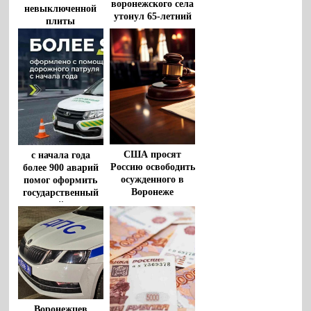
воронежского села
невыключенной
утонул 65-летний
плиты
мужчина
США просят
с начала года
Россию освободить
более 900 аварий
осужденного в
помог оформить
Воронеже
государственный
американца
дорожный патруль
Роберта Гилмана
Воронежцев