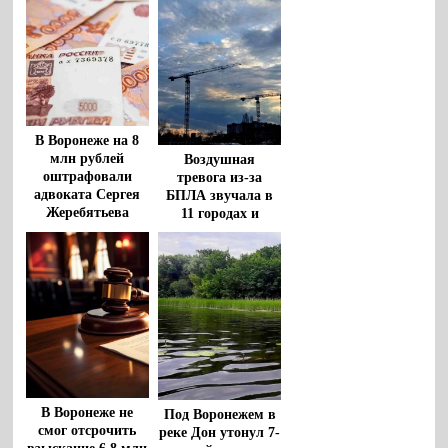
В Воронеже на 8
млн рублей
Воздушная
оштрафовали
тревога из-за
адвоката Сергея
БПЛА звучала в
Жеребятьева
11 городах и
районах
Воронежской
области
В Воронеже не
Под Воронежем в
смог отсрочить
реке Дон утонул 7-