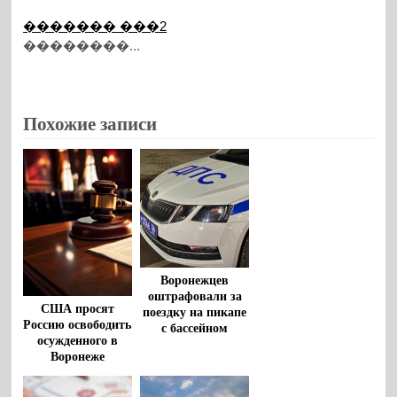
������� ���2
��������...
Похожие записи
Воронежцев
оштрафовали за
США просят
поездку на пикапе
Россию освободить
с бассейном
осужденного в
Воронеже
американца
Роберта Гилмана