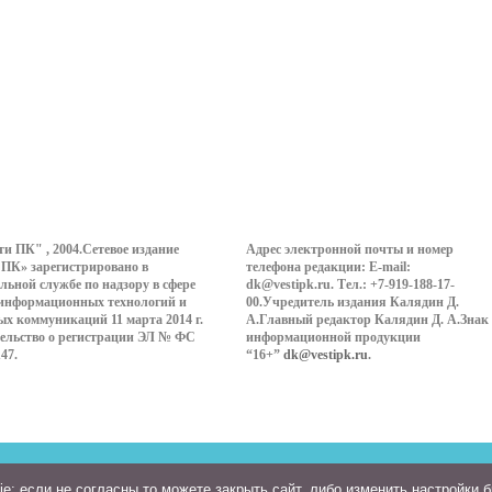
ти ПК" , 2004.Сетевое издание
Адрес электронной почты и номер
 ПК» зарегистрировано в
телефона редакции: E-mail:
льной службе по надзору в сфере
dk@vestipk.ru. Тел.: +7-919-188-17-
 информационных технологий и
00.Учредитель издания Калядин Д.
ых коммуникаций 11 марта 2014 г.
А.Главный редактор Калядин Д. А.Знак
ельство о регистрации ЭЛ № ФС
информационной продукции
147.
“16+”
dk@vestipk.ru
.
: если не согласны то можете закрыть сайт, либо изменить настройки 