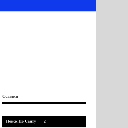
Ссылки
Поиск По Сайту
2