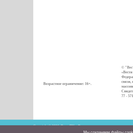
© "Вес
«Вести
Федера
связи,
Возрастное ограничение:
16+
.
массов
Свидет
77 - 57
Copyright © 2026. ВестиПК в Воронеже
Мы cохраняем файлы cookie