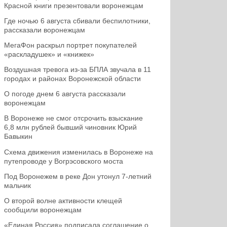
Красной книги презентовали воронежцам
Где ночью 6 августа сбивали беспилотники,
рассказали воронежцам
МегаФон раскрыл портрет покупателей
«раскладушек» и «книжек»
Воздушная тревога из-за БПЛА звучала в 11
городах и районах Воронежской области
О погоде днем 6 августа рассказали
воронежцам
В Воронеже не смог отсрочить взыскание
6,8 млн рублей бывший чиновник Юрий
Бавыкин
Схема движения изменилась в Воронеже на
путепроводе у Вогрэсовского моста
Под Воронежем в реке Дон утонул 7-летний
мальчик
О второй волне активности клещей
сообщили воронежцам
«Единая Россия» подписала соглашение о