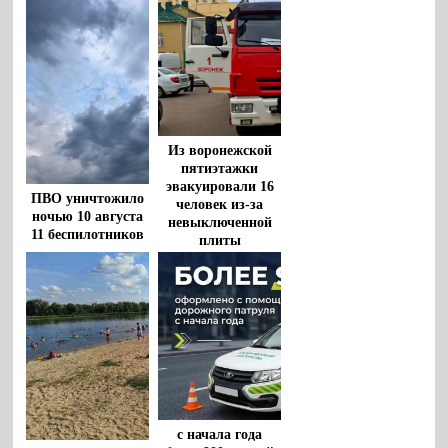
Из воронежской
пятиэтажки
эвакуировали 16
ПВО уничтожило
человек из-за
ночью 10 августа
невыключенной
11 беспилотников
плиты
в Воронежской
области
с начала года