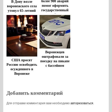
более 900 аварий
В Дону возле
помог оформить
воронежского села
государственный
утонул 65-летний
дорожный патруль
мужчина
Воронежцев
оштрафовали за
США просят
поездку на пикапе
Россию освободить
с бассейном
осужденного в
Воронеже
американца
Роберта Гилмана
Добавить комментарий
Для отправки комментария вам необходимо
авторизоваться
.