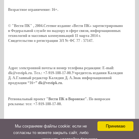
Возрастное ограничение:
16+
.
© "Вести ПК" , 2004.Сетевое издание «Вести ПК» зарегистрировано
в Федеральной службе по надзору в сфере связи, информационных
технологий и массовых коммуникаций 11 марта 2014 г.
Свидетельство о регистрации ЭЛ № ФС 77 - 57147.
Адрес электронной почты и номер телефона редакции: E-mail:
dk@vestipk.ru. Тел.: +7-919-188-17-00.Учредитель издания Калядин
Д. А.Главный редактор Калядин Д. А.Знак информационной
продукции “16+”
dk@vestipk.ru
.
Региональный проект
"Вести ПК в Воронеже"
. По вопросам
рекламы: тел: +7-919-188-17-00.
Мы cохраняем файлы cookie: если не
Принимаю
Copyright © 2026. ВестиПК в Воронеже
согласны то можете закрыть сайт, либо
Контакты