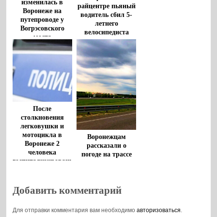
изменилась в
райцентре пьяный
Воронеже на
водитель сбил 5-
путепроводе у
летнего
Вогрэсовского
велосипедиста
моста
После
столкновения
легковушки и
мотоцикла в
Воронежцам
Воронеже 2
рассказали о
человека
погоде на трассе
госпитализированы
М-4 «Дон» 5
августа
Добавить комментарий
Для отправки комментария вам необходимо
авторизоваться
.