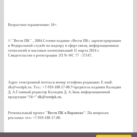
Возрастное ограничение:
16+
.
© "Вести ПК" , 2004.Сетевое издание «Вести ПК» зарегистрировано
в Федеральной службе по надзору в сфере связи, информационных
технологий и массовых коммуникаций 11 марта 2014 г.
Свидетельство о регистрации ЭЛ № ФС 77 - 57147.
Адрес электронной почты и номер телефона редакции: E-mail:
dk@vestipk.ru. Тел.: +7-919-188-17-00.Учредитель издания Калядин
Д. А.Главный редактор Калядин Д. А.Знак информационной
продукции “16+”
dk@vestipk.ru
.
Региональный проект
"Вести ПК в Воронеже"
. По вопросам
рекламы: тел: +7-919-188-17-00.