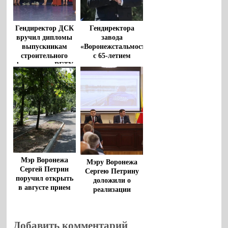
Гендиректор ДСК
Гендиректора
вручил дипломы
завода
выпускникам
«Воронежстальмост»
строительного
с 65-летием
факультета ВГТУ
поздравил
губернатор
Мэр Воронежа
Мэру Воронежа
Сергей Петрин
Сергею Петрину
поручил открыть
доложили о
в августе прием
реализации
заявок на
стратегии
благоустройство
развития города
дворов
до 2035 года
Добавить комментарий