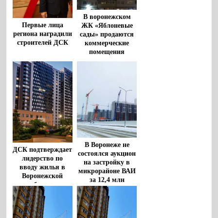
В воронежском
Первые лица
ЖК «Яблоневые
региона наградили
сады» продаются
строителей ДСК
коммерческие
помещения
В Воронеже не
ДСК подтверждает
состоялся аукцион
лидерство по
на застройку в
вводу жилья в
микрорайоне ВАИ
Воронежской
за 12,4 млн
области