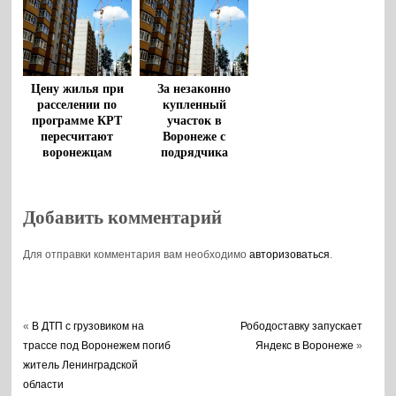
Цену жилья при
За незаконно
расселении по
купленный
программе КРТ
участок в
пересчитают
Воронеже с
воронежцам
подрядчика
взыскали почти 53
млн
Добавить комментарий
Для отправки комментария вам необходимо
авторизоваться
.
«
В ДТП с грузовиком на
Рободоставку запускает
трассе под Воронежем погиб
Яндекс в Воронеже
»
житель Ленинградской
области