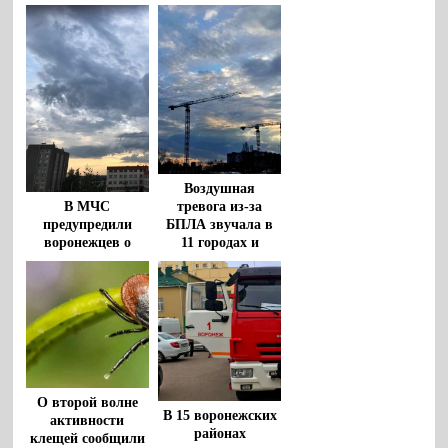
Воздушная
тревога из-за
В МЧС
БПЛА звучала в
предупредили
11 городах и
воронежцев о
районах
штормовом ветре
Воронежской
и грозах с градом
области
8 августа
О второй волне
В 15 воронежских
активности
районах
клещей сообщили