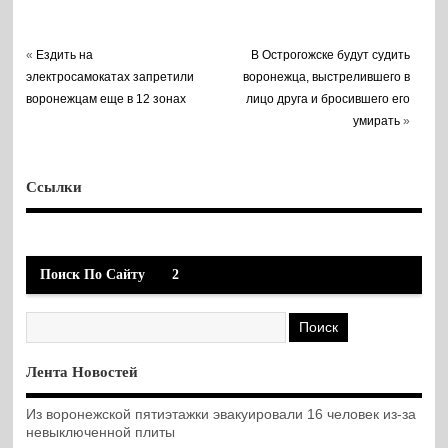
«
Ездить на
В Острогожске будут судить
электросамокатах запретили
воронежца, выстрелившего в
воронежцам еще в 12 зонах
лицо друга и бросившего его
умирать
»
Ссылки
Поиск По Сайту
2
Лента Новостей
Из воронежской пятиэтажки эвакуировали 16 человек из-за
невыключенной плиты