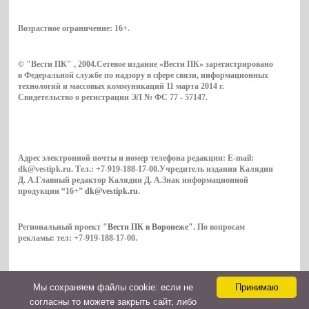
Возрастное ограничение:
16+
.
© "Вести ПК" , 2004.Сетевое издание «Вести ПК» зарегистрировано
в Федеральной службе по надзору в сфере связи, информационных
технологий и массовых коммуникаций 11 марта 2014 г.
Свидетельство о регистрации ЭЛ № ФС 77 - 57147.
Адрес электронной почты и номер телефона редакции: E-mail:
dk@vestipk.ru. Тел.: +7-919-188-17-00.Учредитель издания Калядин
Д. А.Главный редактор Калядин Д. А.Знак информационной
продукции “16+”
dk@vestipk.ru
.
Региональный проект
"Вести ПК в Воронеже"
. По вопросам
рекламы: тел: +7-919-188-17-00.
Мы cохраняем файлы cookie: если не
Принимаю
Copyright © 2026. ВестиПК в Воронеже
согласны то можете закрыть сайт, либо
Контакты