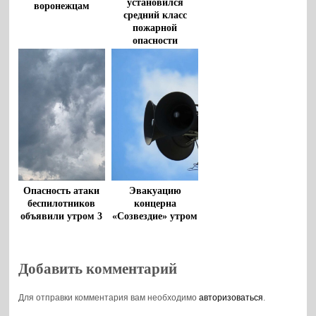
установился
воронежцам
средний класс
пожарной
опасности
Опасность атаки
Эвакуацию
беспилотников
концерна
объявили утром 3
«Созвездие» утром
августа в
28 июля
Воронежской
опровергли в
области
Воронеже
Добавить комментарий
Для отправки комментария вам необходимо
авторизоваться
.