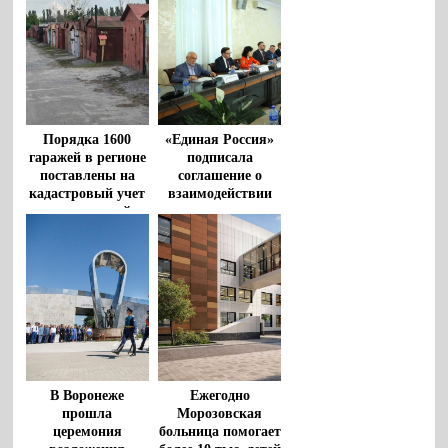
Порядка 1600
«Единая Россия»
гаражей в регионе
подписала
поставлены на
соглашение о
кадастровый учет
взаимодействии
по «гаражной
между
амнистии» за
Общественной
время реализации
палатой РФ и
закона
политическими
партиями
В Воронеже
Ежегодно
прошла
Морозовская
церемония
больница помогает