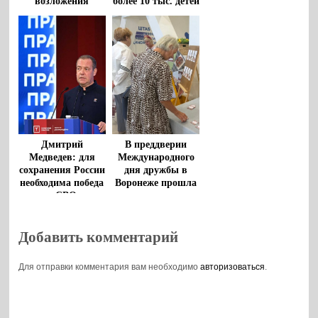
возложения
более 10 тыс. детей
цветов к
из регионов
монументу
«Воронеж – родина
ВДВ»
Дмитрий
В преддверии
Медведев: для
Международного
сохранения России
дня дружбы в
необходима победа
Воронеже прошла
в СВО
творческая
гостиная
Добавить комментарий
Для отправки комментария вам необходимо
авторизоваться
.