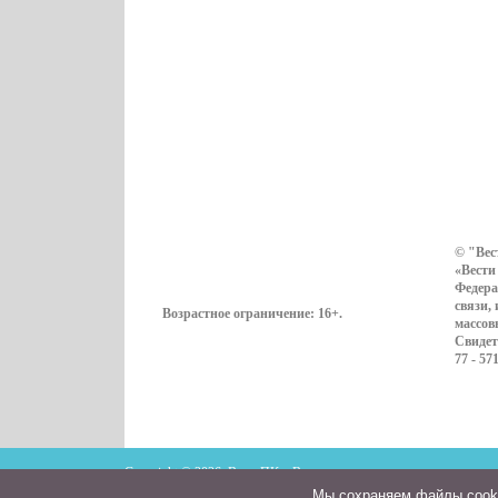
© "Вес
«Вести
Федера
связи,
Возрастное ограничение:
16+
.
массов
Свидет
77 - 57
Copyright © 2026. ВестиПК в Воронеже
Мы cохраняем файлы cookie