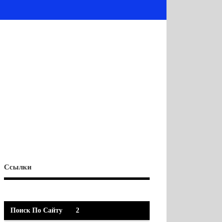
Ссылки
Поиск По Сайту
2