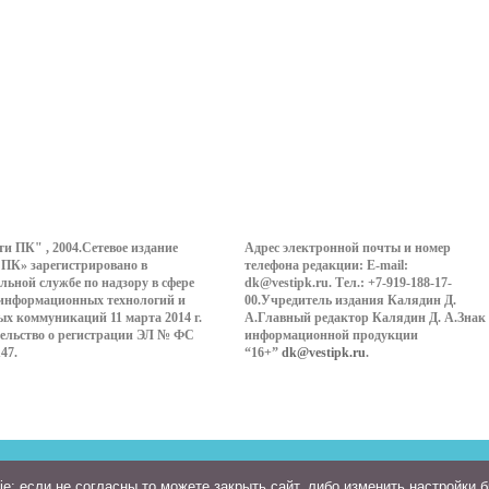
ти ПК" , 2004.Сетевое издание
Адрес электронной почты и номер
 ПК» зарегистрировано в
телефона редакции: E-mail:
льной службе по надзору в сфере
dk@vestipk.ru. Тел.: +7-919-188-17-
 информационных технологий и
00.Учредитель издания Калядин Д.
ых коммуникаций 11 марта 2014 г.
А.Главный редактор Калядин Д. А.Знак
ельство о регистрации ЭЛ № ФС
информационной продукции
147.
“16+”
dk@vestipk.ru
.
: если не согласны то можете закрыть сайт, либо изменить настройки 