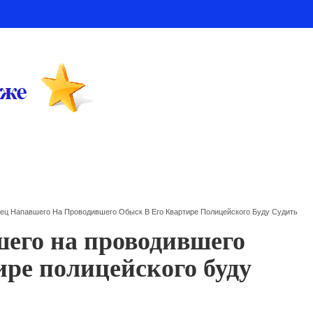
ец Напавшего На Проводившего Обыск В Его Квартире Полицейского Буду Судить
его на проводившего
ире полицейского буду