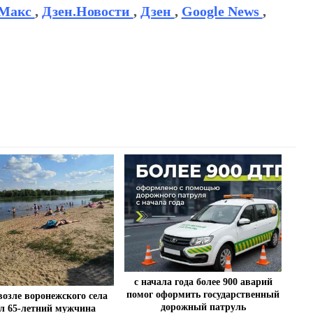
Макс
,
Дзен.Новости
,
Дзен
,
Google News
,
с начала года более 900 аварий
помог оформить государственный
возле воронежского села
дорожный патруль
л 65-летний мужчина