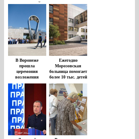
по «гаражной
между
амнистии» за
Общественной
время реализации
палатой РФ и
закона
политическими
партиями
В Воронеже
Ежегодно
прошла
Морозовская
церемония
больница помогает
возложения
более 10 тыс. детей
цветов к
из регионов
монументу
«Воронеж – родина
ВДВ»