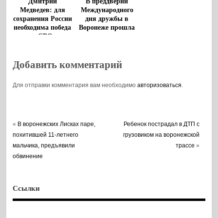
Дмитрий
В преддверии
Медведев: для
Международного
сохранения России
дня дружбы в
необходима победа
Воронеже прошла
в СВО
творческая
гостиная
Добавить комментарий
Для отправки комментария вам необходимо
авторизоваться
.
«
В воронежских Лисках паре,
Ребенок пострадал в ДТП с
похитившей 11-летнего
грузовиком на воронежской
мальчика, предъявили
трассе
»
обвинение
Ссылки