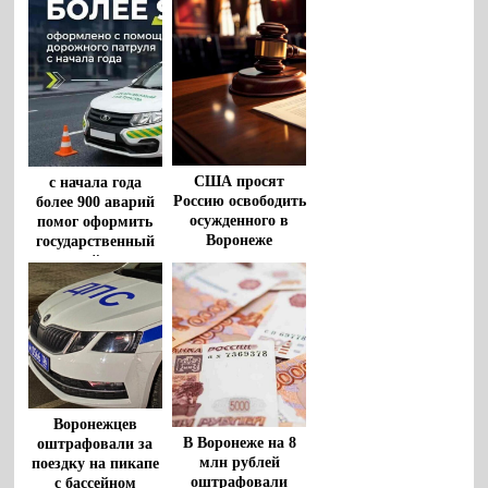
США просят
с начала года
Россию освободить
более 900 аварий
осужденного в
помог оформить
Воронеже
государственный
американца
дорожный патруль
Роберта Гилмана
Воронежцев
В Воронеже на 8
оштрафовали за
млн рублей
поездку на пикапе
оштрафовали
с бассейном