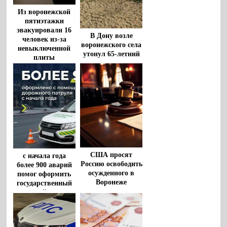
Из воронежской
пятиэтажки
эвакуировали 16
В Дону возле
человек из-за
воронежского села
невыключенной
утонул 65-летний
плиты
мужчина
США просят
с начала года
Россию освободить
более 900 аварий
осужденного в
помог оформить
Воронеже
государственный
американца
дорожный патруль
Роберта Гилмана