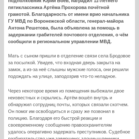
подполковник Юрий Боев, наградил 11-летнего
пятиклассника Артёма Прохорова почётной
грамотой. Благодарность от имени врио начальника
ГУ МВД по Воронежской области, генерал-майора
Антона Решетова, была объявлена за помощь в
задержании грабителей почтового отделения, о чём
сообщили в региональном управлении МВД.
Мать с сыном пришли в отделение связи села Бродовое
за посылкой. Увидев, что входная дверь закрыта на
замок, а из-за неё слышны мужские голоса, они решили
подождать на улице, заподозрив что-то неладное.
Через некоторое время из помещения выбежали двое
неизвестных и скрылись. Артём вошёл внутрь и
обнаружил сотрудниц почты, которых связали скотчем.
Он помог им освободиться и сразу же позвонил в
полицию. Благодаря его быстрой реакции и
своевременному сообщению правоохранителям
удалось оперативно задержать преступников. Судебное
разбирательство уже завершено: злоумышленники