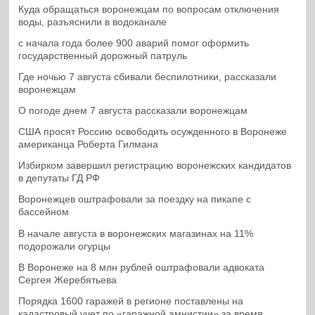
Куда обращаться воронежцам по вопросам отключения
воды, разъяснили в водоканале
с начала года более 900 аварий помог оформить
государственный дорожный патруль
Где ночью 7 августа сбивали беспилотники, рассказали
воронежцам
О погоде днем 7 августа рассказали воронежцам
США просят Россию освободить осужденного в Воронеже
американца Роберта Гилмана
Избирком завершил регистрацию воронежских кандидатов
в депутаты ГД РФ
Воронежцев оштрафовали за поездку на пикапе с
бассейном
В начале августа в воронежских магазинах на 11%
подорожали огурцы
В Воронеже на 8 млн рублей оштрафовали адвоката
Сергея Жеребятьева
Порядка 1600 гаражей в регионе поставлены на
кадастровый учет по «гаражной амнистии» за время