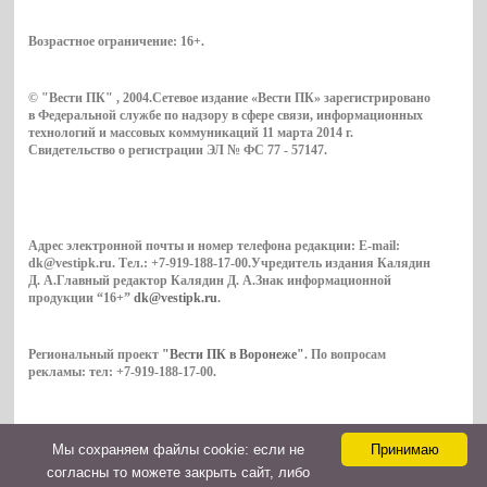
Возрастное ограничение:
16+
.
© "Вести ПК" , 2004.Сетевое издание «Вести ПК» зарегистрировано
в Федеральной службе по надзору в сфере связи, информационных
технологий и массовых коммуникаций 11 марта 2014 г.
Свидетельство о регистрации ЭЛ № ФС 77 - 57147.
Адрес электронной почты и номер телефона редакции: E-mail:
dk@vestipk.ru. Тел.: +7-919-188-17-00.Учредитель издания Калядин
Д. А.Главный редактор Калядин Д. А.Знак информационной
продукции “16+”
dk@vestipk.ru
.
Региональный проект
"Вести ПК в Воронеже"
. По вопросам
рекламы: тел: +7-919-188-17-00.
Мы cохраняем файлы cookie: если не
Принимаю
Copyright © 2026. ВестиПК в Воронеже
согласны то можете закрыть сайт, либо
Контакты