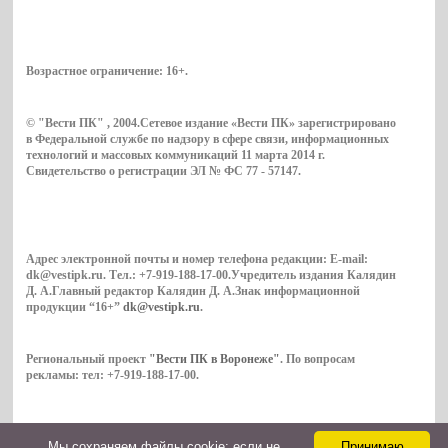
Возрастное ограничение:
16+
.
© "Вести ПК" , 2004.Сетевое издание «Вести ПК» зарегистрировано
в Федеральной службе по надзору в сфере связи, информационных
технологий и массовых коммуникаций 11 марта 2014 г.
Свидетельство о регистрации ЭЛ № ФС 77 - 57147.
Адрес электронной почты и номер телефона редакции: E-mail:
dk@vestipk.ru. Тел.: +7-919-188-17-00.Учредитель издания Калядин
Д. А.Главный редактор Калядин Д. А.Знак информационной
продукции “16+”
dk@vestipk.ru
.
Региональный проект
"Вести ПК в Воронеже"
. По вопросам
рекламы: тел: +7-919-188-17-00.
Мы cохраняем файлы cookie: если не
Принимаю