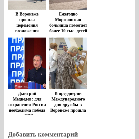
В Воронеже
Ежегодно
прошла
Морозовская
церемония
больница помогает
возложения
более 10 тыс. детей
цветов к
из регионов
монументу
«Воронеж – родина
ВДВ»
Дмитрий
В преддверии
Медведев: для
Международного
сохранения России
дня дружбы в
необходима победа
Воронеже прошла
в СВО
творческая
гостиная
Добавить комментарий