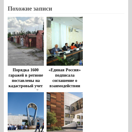
Похожие записи
Порядка 1600
«Единая Россия»
гаражей в регионе
подписала
поставлены на
соглашение о
кадастровый учет
взаимодействии
по «гаражной
между
амнистии» за
Общественной
время реализации
палатой РФ и
закона
политическими
партиями