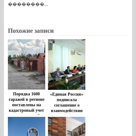
��������...
Похожие записи
Порядка 1600
«Единая Россия»
гаражей в регионе
подписала
поставлены на
соглашение о
кадастровый учет
взаимодействии
по «гаражной
между
амнистии» за
Общественной
время реализации
палатой РФ и
закона
политическими