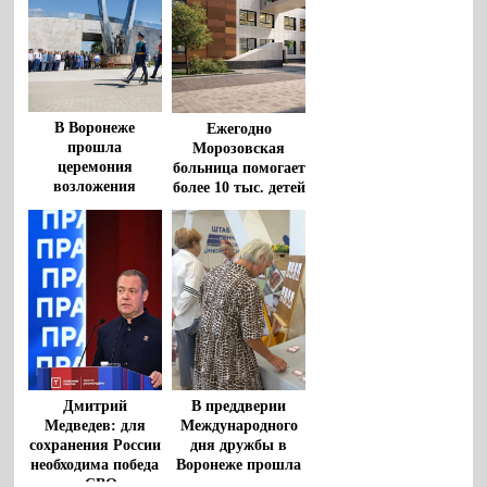
партиями
В Воронеже
Ежегодно
прошла
Морозовская
церемония
больница помогает
возложения
более 10 тыс. детей
цветов к
из регионов
монументу
«Воронеж – родина
ВДВ»
Дмитрий
В преддверии
Медведев: для
Международного
сохранения России
дня дружбы в
необходима победа
Воронеже прошла
в СВО
творческая