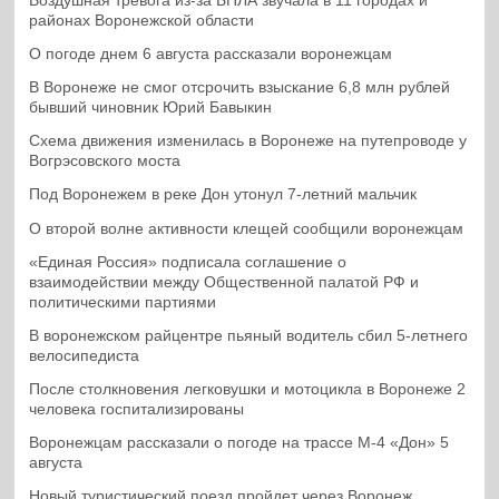
Воздушная тревога из-за БПЛА звучала в 11 городах и
районах Воронежской области
О погоде днем 6 августа рассказали воронежцам
В Воронеже не смог отсрочить взыскание 6,8 млн рублей
бывший чиновник Юрий Бавыкин
Схема движения изменилась в Воронеже на путепроводе у
Вогрэсовского моста
Под Воронежем в реке Дон утонул 7-летний мальчик
О второй волне активности клещей сообщили воронежцам
«Единая Россия» подписала соглашение о
взаимодействии между Общественной палатой РФ и
политическими партиями
В воронежском райцентре пьяный водитель сбил 5-летнего
велосипедиста
После столкновения легковушки и мотоцикла в Воронеже 2
человека госпитализированы
Воронежцам рассказали о погоде на трассе М-4 «Дон» 5
августа
Новый туристический поезд пройдет через Воронеж