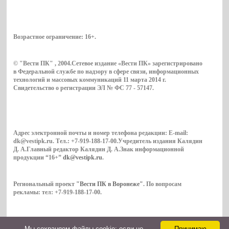
Возрастное ограничение:
16+
.
© "Вести ПК" , 2004.Сетевое издание «Вести ПК» зарегистрировано
в Федеральной службе по надзору в сфере связи, информационных
технологий и массовых коммуникаций 11 марта 2014 г.
Свидетельство о регистрации ЭЛ № ФС 77 - 57147.
Адрес электронной почты и номер телефона редакции: E-mail:
dk@vestipk.ru. Тел.: +7-919-188-17-00.Учредитель издания Калядин
Д. А.Главный редактор Калядин Д. А.Знак информационной
продукции “16+”
dk@vestipk.ru
.
Региональный проект
"Вести ПК в Воронеже"
. По вопросам
рекламы: тел: +7-919-188-17-00.
Мы cохраняем файлы cookie: если не
Принимаю