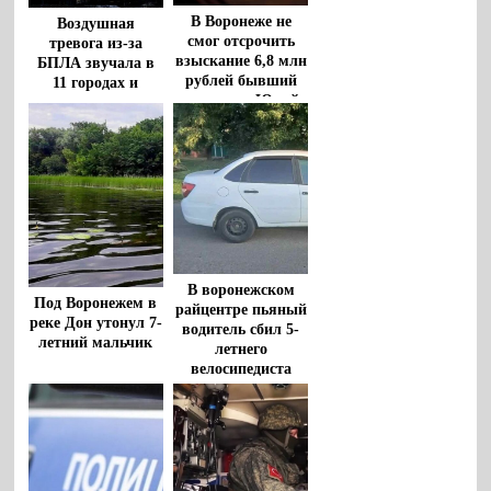
В Воронеже не
Воздушная
смог отсрочить
тревога из-за
взыскание 6,8 млн
БПЛА звучала в
рублей бывший
11 городах и
чиновник Юрий
районах
Бавыкин
Воронежской
области
В воронежском
Под Воронежем в
райцентре пьяный
реке Дон утонул 7-
водитель сбил 5-
летний мальчик
летнего
велосипедиста