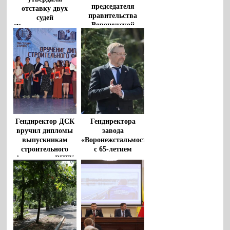
председателя
отставку двух
правительства
судей
Воронежской
Железнодорожного
области
райсуда
Гендиректор ДСК
Гендиректора
вручил дипломы
завода
выпускникам
«Воронежстальмост»
строительного
с 65-летием
факультета ВГТУ
поздравил
губернатор