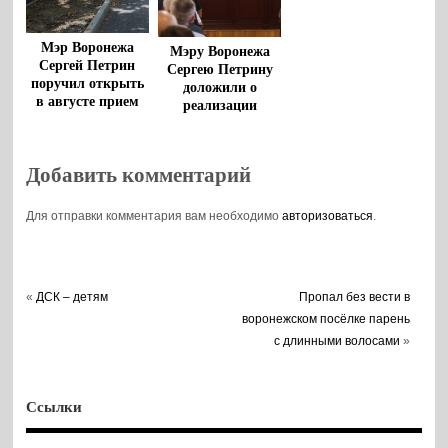
Мэр Воронежа
Мэру Воронежа
Сергей Петрин
Сергею Петрину
поручил открыть
доложили о
в августе прием
реализации
заявок на
стратегии
благоустройство
развития города
дворов
до 2035 года
Добавить комментарий
Для отправки комментария вам необходимо
авторизоваться
.
«
ДСК – детям
Пропал без вести в
воронежском посёлке парень
с длинными волосами
»
Ссылки