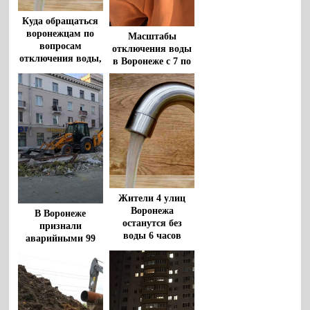
Куда обращаться
воронежцам по
Масштабы
вопросам
отключения воды
отключения воды,
в Воронеже с 7 по
разъяснили в
9 августа
водоканале
уточнили в
водоканале
Жители 4 улиц
Воронежа
В Воронеже
останутся без
признали
воды 6 часов
аварийными 99
домов