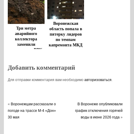
Воронежская
Три метра
область попала в
аварийного
пятерку лидеров
коллектора
по темпам
заменили
капремонта МКД
сотрудники «РВК-
Воронеж»
Добавить комментарий
Для отправки комментария вам необходимо
авторизоваться
.
«
Воронежцам рассказали о
В Воронеже опубликовали
погоде на трассе М-4 «Дон»
график отключения горячей
30 мая
воды в июне 2026 года
»