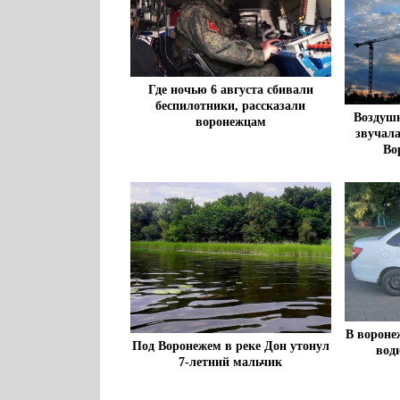
Где ночью 6 августа сбивали
беспилотники, рассказали
Воздушн
воронежцам
звучала
Во
В вороне
Под Воронежем в реке Дон утонул
води
7-летний мальчик