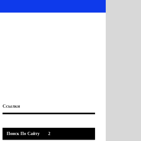
Ссылки
Поиск По Сайту
2