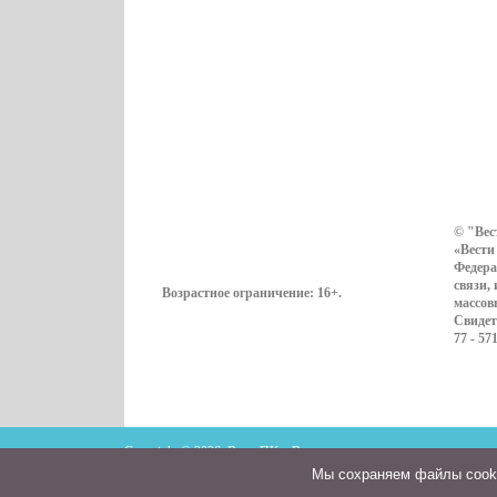
© "Вес
«Вести
Федера
связи,
Возрастное ограничение:
16+
.
массов
Свидет
77 - 57
Copyright © 2026. ВестиПК в Воронеже
Мы cохраняем файлы cookie