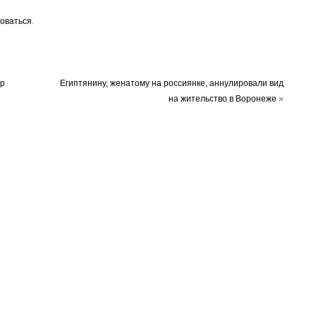
оваться
.
ор
Египтянину, женатому на россиянке, аннулировали вид
на жительство в Воронеже
»