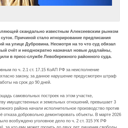
вляющей скандально известным Алексеевским рынком
 суток. Причиной стало игнорирование предписания
й на улице Дубровина. Несмотря на то что суд обязал
ный счёт и неоднократно назначал новые дедлайны,
щили в пресс-службе Левобережного районного суда.
ным по ч. 2.1 ст. 17.15 КоАП РФ за неисполнение
огласно закону, за данное нарушение предусмотрен штраф
аботы на срок до 90 дней.
щадь самовольных построек на этом участке,
ву имущественных и земельных отношений, превышает 3
ежного района начали исполнительное производство против
 её отказа добровольно демонтировать объекты. В марте 2026
ло возбуждено уголовное дело по ч. 2 ст. 315 УК РФ
), за что ему может грозить до двух лет лишения свободы.