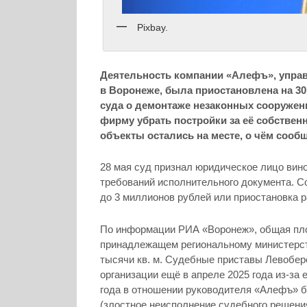
Pixbay.
Деятельность компании «Алефъ», упра
в Воронеже, была приостановлена на 30
суда о демонтаже незаконных сооружени
фирму убрать постройки за её собствен
объекты остались на месте, о чём сооб
28 мая суд признал юридическое лицо винов
требований исполнительного документа. С
до 3 миллионов рублей или приостановка р
По информации РИА «Воронеж», общая пло
принадлежащем региональному министерст
тысячи кв. м. Судебные приставы Левобер
организации ещё в апреле 2025 года из-за
года в отношении руководителя «Алефъ» бы
(злостное неисполнение судебного решения