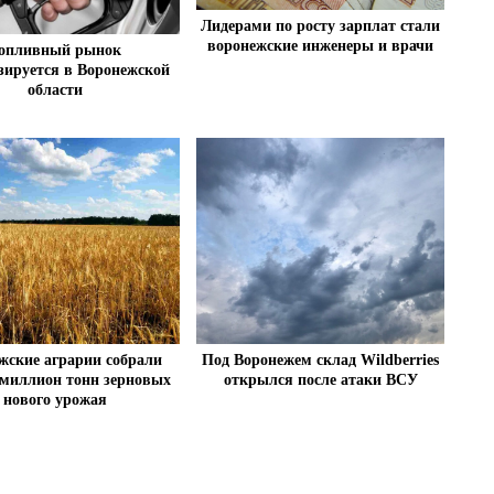
Лидерами по росту зарплат стали
воронежские инженеры и врачи
опливный рынок
зируется в Воронежской
области
жские аграрии собрали
Под Воронежем склад Wildberries
миллион тонн зерновых
открылся после атаки ВСУ
нового урожая