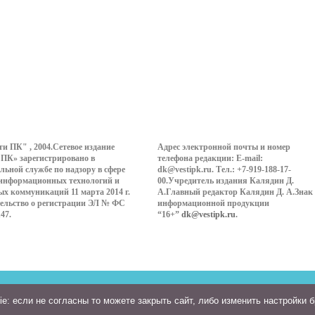
ти ПК" , 2004.Сетевое издание
Адрес электронной почты и номер
 ПК» зарегистрировано в
телефона редакции: E-mail:
льной службе по надзору в сфере
dk@vestipk.ru. Тел.: +7-919-188-17-
 информационных технологий и
00.Учредитель издания Калядин Д.
ых коммуникаций 11 марта 2014 г.
А.Главный редактор Калядин Д. А.Знак
ельство о регистрации ЭЛ № ФС
информационной продукции
147.
“16+”
dk@vestipk.ru
.
: если не согласны то можете закрыть сайт, либо изменить настройки 