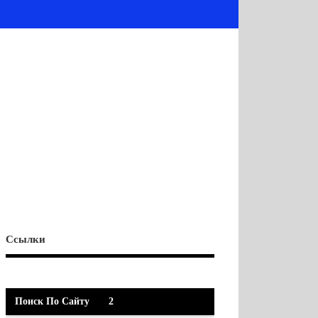
Ссылки
Поиск По Сайту
2