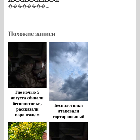
��������...
Похожие записи
Где ночью 5
августа сбивали
беспилотники,
Беспилотники
рассказали
атаковали
воронежцам
сортировочный
центр в Тульской
области, начался
пожар