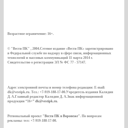
Возрастное ограничение:
16+
.
© "Вести ПК" , 2004.Сетевое издание «Вести ПК» зарегистрировано
в Федеральной службе по надзору в сфере связи, информационных
технологий и массовых коммуникаций 11 марта 2014 г.
Свидетельство о регистрации ЭЛ № ФС 77 - 57147.
Адрес электронной почты и номер телефона редакции: E-mail:
dk@vestipk.ru. Тел.: +7-919-188-17-00.Учредитель издания Калядин
Д. А.Главный редактор Калядин Д. А.Знак информационной
продукции “16+”
dk@vestipk.ru
.
Региональный проект
"Вести ПК в Воронеже"
. По вопросам
рекламы: тел: +7-919-188-17-00.