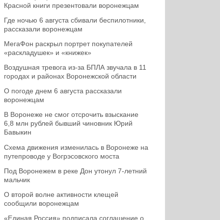
Красной книги презентовали воронежцам
Где ночью 6 августа сбивали беспилотники,
рассказали воронежцам
МегаФон раскрыл портрет покупателей
«раскладушек» и «книжек»
Воздушная тревога из-за БПЛА звучала в 11
городах и районах Воронежской области
О погоде днем 6 августа рассказали
воронежцам
В Воронеже не смог отсрочить взыскание
6,8 млн рублей бывший чиновник Юрий
Бавыкин
Схема движения изменилась в Воронеже на
путепроводе у Вогрэсовского моста
Под Воронежем в реке Дон утонул 7-летний
мальчик
О второй волне активности клещей
сообщили воронежцам
«Единая Россия» подписала соглашение о