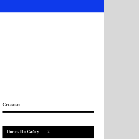
Ссылки
Поиск По Сайту
2