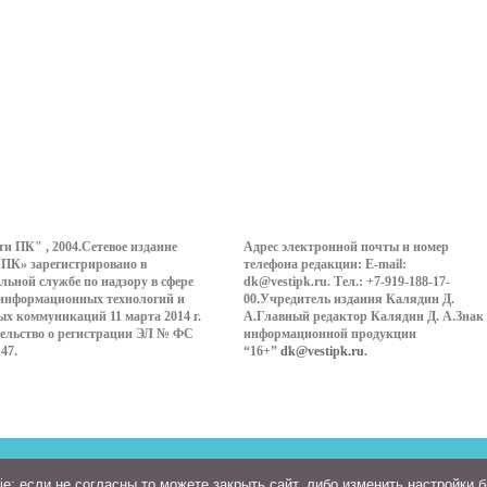
ти ПК" , 2004.Сетевое издание
Адрес электронной почты и номер
 ПК» зарегистрировано в
телефона редакции: E-mail:
льной службе по надзору в сфере
dk@vestipk.ru. Тел.: +7-919-188-17-
 информационных технологий и
00.Учредитель издания Калядин Д.
ых коммуникаций 11 марта 2014 г.
А.Главный редактор Калядин Д. А.Знак
ельство о регистрации ЭЛ № ФС
информационной продукции
147.
“16+”
dk@vestipk.ru
.
: если не согласны то можете закрыть сайт, либо изменить настройки 