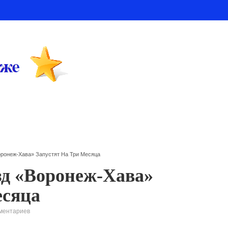
ронеж-Хава» Запустят На Три Месяца
д «Воронеж-Хава»
есяца
ментариев