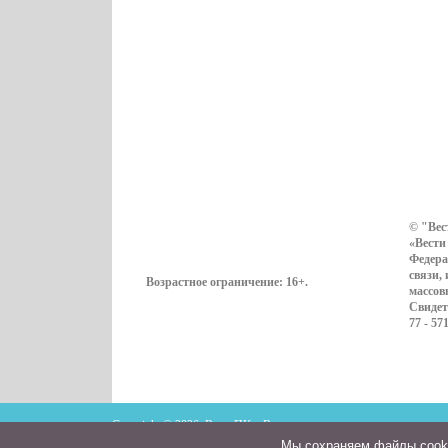
© "Вес
«Вести
Федера
связи,
Возрастное ограничение:
16+
.
массов
Свидет
77 - 57
Copyright © 2026. ВестиПК в Воронеже
Мы cохраняем файлы cookie