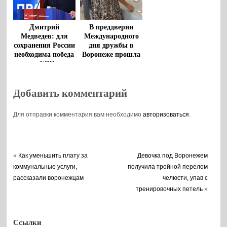
Дмитрий
В преддверии
Медведев: для
Международного
сохранения России
дня дружбы в
необходима победа
Воронеже прошла
в СВО
творческая
гостиная
Добавить комментарий
Для отправки комментария вам необходимо
авторизоваться
.
«
Как уменьшить плату за
Девочка под Воронежем
коммунальные услуги,
получила тройной перелом
рассказали воронежцам
челюсти, упав с
тренировочных петель
»
Ссылки