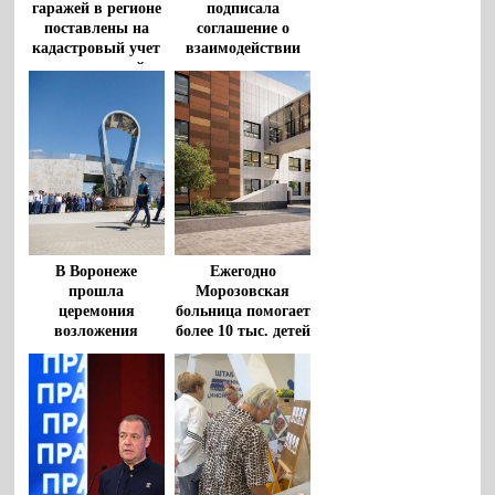
гаражей в регионе
подписала
поставлены на
соглашение о
кадастровый учет
взаимодействии
по «гаражной
между
амнистии» за
Общественной
время реализации
палатой РФ и
закона
политическими
партиями
В Воронеже
Ежегодно
прошла
Морозовская
церемония
больница помогает
возложения
более 10 тыс. детей
цветов к
из регионов
монументу
«Воронеж – родина
ВДВ»