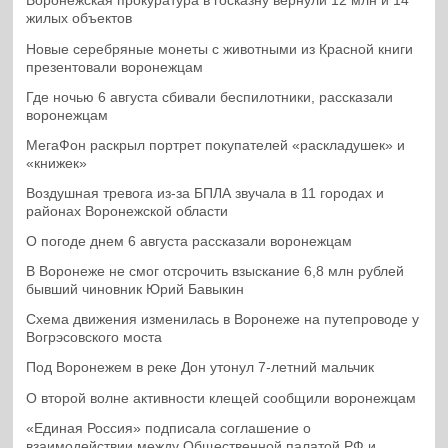
Воронежская прокуратура в госказну вернули 12 млн и 14
жилых объектов
Новые серебряные монеты с животными из Красной книги
презентовали воронежцам
Где ночью 6 августа сбивали беспилотники, рассказали
воронежцам
МегаФон раскрыл портрет покупателей «раскладушек» и
«книжек»
Воздушная тревога из-за БПЛА звучала в 11 городах и
районах Воронежской области
О погоде днем 6 августа рассказали воронежцам
В Воронеже не смог отсрочить взыскание 6,8 млн рублей
бывший чиновник Юрий Бавыкин
Схема движения изменилась в Воронеже на путепроводе у
Вогрэсовского моста
Под Воронежем в реке Дон утонул 7-летний мальчик
О второй волне активности клещей сообщили воронежцам
«Единая Россия» подписала соглашение о
взаимодействии между Общественной палатой РФ и