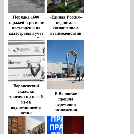
Порядка 1600
«Единая Россия»
гаражей в регионе
подписала
поставлены на
соглашение о
кадастровый учет
взаимодействии
по «гаражной
между
амнистии» за
Общественной
время реализации
палатой РФ и
закона
политическими
партиями
Воронежский
скалолаз
В Воронеже
трагически погиб
прошла
из-за
церемония
подломившейся
возложения
ветки
цветов к
монументу
«Воронеж – родина
ВДВ»