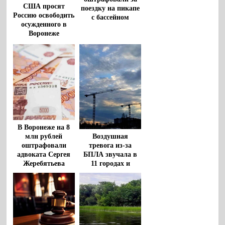
США просят
поездку на пикапе
Россию освободить
с бассейном
осужденного в
Воронеже
американца
Роберта Гилмана
В Воронеже на 8
млн рублей
Воздушная
оштрафовали
тревога из-за
адвоката Сергея
БПЛА звучала в
Жеребятьева
11 городах и
районах
Воронежской
области