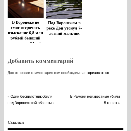
В Воронеже не
Под Воронежем в
смог отсрочить
реке Дон утонул 7-
взыскание 6,8 млн
летний мальчик
рублей бывший
чиновник Юрий
Бавыкин
Добавить комментарий
Для отправки комментария вам необходимо
авторизоваться
.
«
Один беспилотник сбили
В Рамони неизвестные убили
над Воронежской областью
5 кошек
»
Ссылки